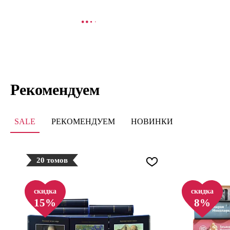
В КОРЗИНУ
В
Рекомендуем
SALE
РЕКОМЕНДУЕМ
НОВИНКИ
20 томов
скидка
скидка
15%
8%