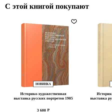
С этой книгой покупают
НОВИНКА
Историко-художественная
Историк
выставка русских портретов 1905
выставка ру
год. Каталог-реконструкция. Вып
год. Катало
VI (ЭВРИКА!)
V
3 600