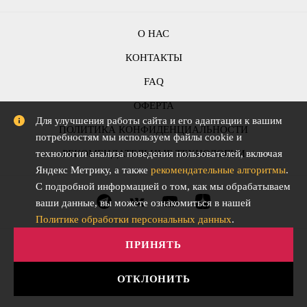
О НАС
КОНТАКТЫ
FAQ
ОФЕРТА
Для улучшения работы сайта и его адаптации к вашим
ПОЛИТИКА КОНФИДЕНЦИАЛЬНОСТИ
потребностям мы используем файлы cookie и
технологии анализа поведения пользователей, включая
РЕКОМЕНДАТЕЛЬНЫЕ ТЕХНОЛОГИИ
Яндекс Метрику, а также
рекомендательные алгоритмы
.
С подробной информацией о том, как мы обрабатываем
ваши данные, вы можете ознакомиться в нашей
Политике обработки персональных данных
.
ПРИНЯТЬ
ОТКЛОНИТЬ
АО "СЛОВО" © Все права защищены. 2015-2026