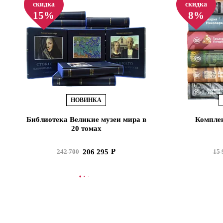
скидка
скидка
15%
8%
НОВИНКА
Библиотека Великие музеи мира в
Комплек
20 томах
206 295
242 700
15 
В КОРЗИНУ
В