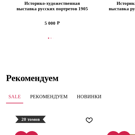
Историко-художественная
Историк
выставка русских портретов 1905
выставка ру
год. Каталог-реконструкция. Вы
год. Катало
VII (ЭВРИКА!)
V
5 000
В КОРЗИНУ
В
Рекомендуем
SALE
РЕКОМЕНДУЕМ
НОВИНКИ
20 томов