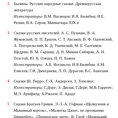
Былины. Русские народные сказки. Древнерусская
литература
Иллюстраторы
: В.М. Васнецов; И.Я. Билибин; И.Е.
Репин; В.А. Серов; Миниатюра ХIХ в
Сказки русских писателей. А. С. Пушкин, В. А.
Жуковский, П. П. Ершов, С. Т. Аксаков, В. Ф. Одоевский,
А. Погорельский, К. Д. Ушинский, М. Е. Салтыков-
Щедрин, В. М. Гаршин, Д. Н. Мамин-Сибиряк, А. Н.
Толстой, Ю. К. Олеша, П. П. Бажов
Иллюстраторы
: А.Б. Иогансон; И.Я.Билибин; А.М.
Елисеев; Г.И. Дмитриева; Л. П. Дурасов; В.С. Баюскин
Сказки Ш. Перро, Г.-Х. Андерсен, З. Топелиус
Иллюстраторы
: Г.Доре; Э. Дюлак; Г.Доре; М.В.Таррент;
М.Э. Армфилд; А.Рэкхем; П. Арндт
Сказки Братьев Гримм. Э.-Т.-А. Гофман «Щелкунчик и
Мышиный король», «Малютка Цахес, по прозванию
Циннобер», «Прекрасное дитя». В. Гауф «Маленький