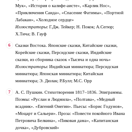
Мук», «История о калифе-аисте», «Карлик Нос»,
«Приключения Саида», «Спасение Фатимы», «Портной
Лабакан», «Холодное сердце»
Иллюстраторы
: Г.Дж. Тейкер; Н. Покок; А.Сегюр;
Х.Тича; В. Гауф
Сказки Востока. Японские сказки, Китайские сказки,
Корейские сказки, Персидские сказки, Индийские
сказки, из сборника сказок «Тысяча и одна ночь»
Иллюстраторы
: Индийская миниатюра; Персидская
миниатюра; Японская миниатюра; Китайская
миниатюра; Э. Дюлак; Р.Булл; М.С. Орр
А. С. Пушкин. Стихотворения 1817–1836. Эпиграммы.
Поэмы: «Руслан и Людмила», «Полтава», «Медный
всадник». «Евгений Онегин». Пьесы: «Борис Годунов»,
«Моцарт и Сальери». Проза: «Повести покойного Ивана
Петровича Белкина», «Пиковая дама», «Капитанская
дочка», «Дубровский»