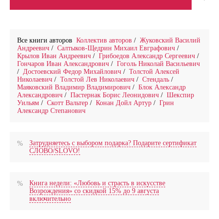
Все книги авторов
Коллектив авторов
/
Жуковский Василий
Андреевич
/
Салтыков-Щедрин Михаил Евграфович
/
Крылов Иван Андреевич
/
Грибоедов Александр Сергеевич
/
Гончаров Иван Александрович
/
Гоголь Николай Васильевич
/
Достоевский Федор Михайлович
/
Толстой Алексей
Николаевич
/
Толстой Лев Николаевич
/
Стендаль
/
Маяковский Владимир Владимирович
/
Блок Александр
Александрович
/
Пастернак Борис Леонидович
/
Шекспир
Уильям
/
Скотт Вальтер
/
Конан Дойл Артур
/
Грин
Александр Степанович
Затрудняетесь с выбором подарка? Подарите сертификат
СЛОВО/SLOVO!
Книга недели: «Любовь и страсть в искусстве
Возрождения» со скидкой 15% до 9 августа
включительно