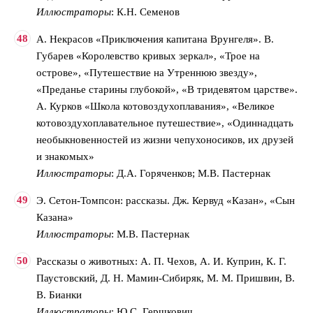
Иллюстраторы
: К.Н. Семенов
А. Некрасов «Приключения капитана Врунгеля». В.
Губарев «Королевство кривых зеркал», «Трое на
острове», «Путешествие на Утреннюю звезду»,
«Преданье старины глубокой», «В тридевятом царстве».
А. Курков «Школа котовоздухоплавания», «Великое
котовоздухоплавательное путешествие», «Одиннадцать
необыкновенностей из жизни чепухоносиков, их друзей
и знакомых»
Иллюстраторы
: Д.А. Горяченков; М.В. Пастернак
Э. Сетон-Томпсон: рассказы. Дж. Кервуд «Казан», «Сын
Казана»
Иллюстраторы
: М.В. Пастернак
Рассказы о животных: А. П. Чехов, А. И. Куприн, К. Г.
Паустовский, Д. Н. Мамин-Сибиряк, М. М. Пришвин, В.
В. Бианки
Иллюстраторы
: Ю.С. Гершкович