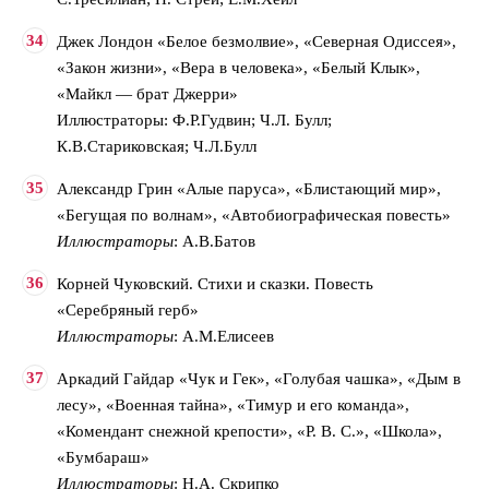
Джек Лондон «Белое безмолвие», «Северная Одиссея»,
«Закон жизни», «Вера в человека», «Белый Клык»,
«Майкл — брат Джерри»
Иллюстраторы: Ф.Р.Гудвин; Ч.Л. Булл;
К.В.Стариковская; Ч.Л.Булл
Александр Грин «Алые паруса», «Блистающий мир»,
«Бегущая по волнам», «Автобиографическая повесть»
Иллюстраторы
: А.В.Батов
Корней Чуковский. Стихи и сказки. Повесть
«Серебряный герб»
Иллюстраторы
: А.М.Елисеев
Аркадий Гайдар «Чук и Гек», «Голубая чашка», «Дым в
лесу», «Военная тайна», «Тимур и его команда»,
«Комендант снежной крепости», «Р. В. С.», «Школа»,
«Бумбараш»
Иллюстраторы
: Н.А. Скрипко