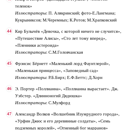
теленок»
Иллюстраторы
: П. Алякринский; фото-Е.Лангмана;
Кукрыниксов; М.Черемных; К.Ротов; М.Храпковский
Кир Булычёв «Девочка, с которой ничего не случится»,
«Путешествие Алисы», «Сто лет тому вперед»,
«Пленники астероида»
Иллюстраторы
: С.М.Головчанская
Фрэнсис Бёрнетт «Маленький лорд Фаунтлерой»,
«Маленькая принцесса», «Заповедный сад»
Иллюстраторы
: Р.Б.Бирх; Е.Ф.Беттс; Д.Хорн
Э. Портер «Поллианна», «Поллианна вырастает». Дж.
Уэбстер. «Длинноногий Дядюшка»
Иллюстраторы
: C.Мулфорд
Александр Волков «Волшебник Изумрудного города»,
«Урфин Джюс и его деревянные солдаты», «Семь
подземных королей», «Огненный бог марранов»