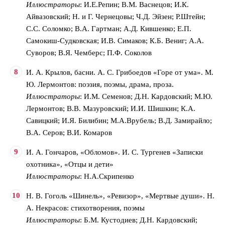
Иллюстраторы
: И.Е.Репин; В.М. Васнецов; И.К.
Айвазовский; Н. и Г. Чернецовы; Ч.Д. Эйзен; Р.Штейн;
С.С. Соломко; В.А. Гартман; А.Д. Кившенко; Е.П.
Самокиш-Судковская; И.В. Симаков; К.Б. Вениг; А.А.
Суворов; В.Я. Чемберс; П.Ф. Соколов
И. А. Крылов, басни. А. С. Грибоедов «Горе от ума». М.
Ю. Лермонтов: поэзия, поэмы, драма, проза.
Иллюстраторы
: И.М. Семенов; Д.Н. Кардовский; М.Ю.
Лермонтов; В.В. Мазуровский; И.И. Шишкин; К.А.
Савицкий; И.Я. Билибин; М.А.Врубель; В.Д. Замирайло;
В.А. Серов; В.И. Комаров
И. А. Гончаров, «Обломов». И. С. Тургенев «Записки
охотника», «Отцы и дети»
Иллюстраторы
: Н.А.Скрипенко
Н. В. Гоголь «Шинель», «Ревизор», «Мертвые души». Н.
А. Некрасов: стихотворения, поэмы
Иллюстраторы
: Б.М. Кустодиев; Д.Н. Кардовский;