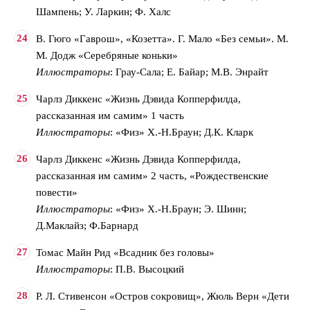
Шампень; У. Ларкин; Ф. Халс
В. Гюго «Гаврош», «Козетта». Г. Мало «Без семьи». М.
М. Додж «Серебряные коньки»
Иллюстраторы
: Грау-Сала; Е. Байар; М.В. Энрайт
Чарлз Диккенс «Жизнь Дэвида Копперфилда,
рассказанная им самим» 1 часть
Иллюстраторы
: «Физ» Х.-Н.Браун; Д.К. Кларк
Чарлз Диккенс «Жизнь Дэвида Копперфилда,
рассказанная им самим» 2 часть, «Рождественские
повести»
Иллюстраторы
: «Физ» Х.-Н.Браун; Э. Шинн;
Д.Маклайз; Ф.Барнард
Томас Майн Рид «Всадник без головы»
Иллюстраторы
: П.В. Высоцкий
Р. Л. Стивенсон «Остров сокровищ», Жюль Верн «Дети