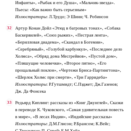
Инфанты», «Рыбак и его Душа», «Мальчик-звезда».
Пьесы: «Как важно быть серьезным»
Иллюстраторы
: Л.Трудо; Э Шинн; Ч. Робинсон
Артур Конан Дойл «Этюд в багровых тонах», «Собака
Баскервилей», «Союз рыжих», «Пестрая лента»,
«Берилловая диадема», «Скандал в Богемии»,
«Серебряный», «Голубой карбункул», «Последнее дело
Холмса», «Обряд дома Месгрейвов», «Пустой дом»,
«Пляшущие человечки», «Второе пятно», «Его
прощальный поклон», «Чертежи Брюса-Партингтона»,
«Шерлок Холмс при смерти», «Три Гарридеба»
Иллюстраторы
: Р.Гутшмидт; С.Пэджет; Дж.Газенов;
Дж. Да Фонсека
Редьярд Киплинг: рассказы из «Книг Джунглей», Сказки
в переводе К. Чуковского, «Самая удивительная повесть
в мире», «В лесах Индии», «Индийские рассказы»
Иллюстраторы
: Д.М.Глисон; Р.Брансом; К.Вейс;
С.Тресилиан; П. Стрей; Е.М.Хейл