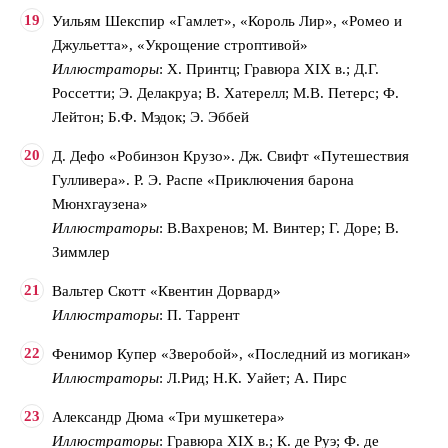
Уильям Шекспир «Гамлет», «Король Лир», «Ромео и
Джульетта», «Укрощение строптивой»
Иллюстраторы
: Х. Принтц; Гравюра ХIХ в.; Д.Г.
Россетти; Э. Делакруа; В. Хатерелл; М.В. Петерс; Ф.
Лейтон; Б.Ф. Мэдок; Э. Эббей
Д. Дефо «Робинзон Крузо». Дж. Свифт «Путешествия
Гулливера». Р. Э. Распе «Приключения барона
Мюнхгаузена»
Иллюстраторы
: В.Вахренов; М. Винтер; Г. Доре; В.
Зиммлер
Вальтер Скотт «Квентин Дорвард»
Иллюстраторы
: П. Таррент
Фенимор Купер «Зверобой», «Последний из могикан»
Иллюстраторы
: Л.Рид; Н.К. Уайет; А. Пирс
Александр Дюма «Три мушкетера»
Иллюстраторы
: Гравюра ХIХ в.; К. де Руэ; Ф. де