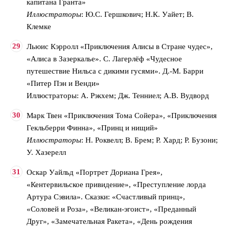
капитана Гранта»
Иллюстраторы
: Ю.С. Гершкович; Н.К. Уайет; В.
Клемке
Льюис Кэрролл «Приключения Алисы в Стране чудес»,
«Алиса в Зазеркалье». С. Лагерлёф «Чудесное
путешествие Нильса с дикими гусями». Д.-М. Барри
«Питер Пэн и Венди»
Иллюстраторы: А. Рэкхем; Дж. Тенниел; А.В. Вудворд
Марк Твен «Приключения Тома Сойера», «Приключения
Гекльберри Финна», «Принц и нищий»
Иллюстраторы
: Н. Роквелл; В. Брем; Р. Хард; Р. Бузони;
У. Хазерелл
Оскар Уайльд «Портрет Дориана Грея»,
«Кентервильское привидение», «Преступление лорда
Артура Сэвила». Сказки: «Счастливый принц»,
«Соловей и Роза», «Великан-эгоист», «Преданный
Друг», «Замечательная Ракета», «День рождения