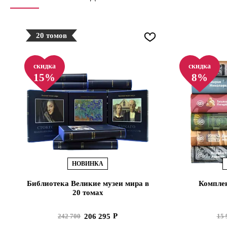
20 томов
скидка
скидка
15%
8%
НОВИНКА
Библиотека Великие музеи мира в
Комплек
20 томах
206 295
242 700
15 