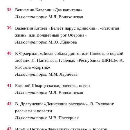
Вениамин Каверин «Два капитана»
Иллюстраторы
: М.Л. Волохонская
Валентин Катаев «Белеет парус одинокий», «Разбитая
жизнь, или Волшебный рог Оберона»
Иллюстраторы
: М.Ю. Жданова
Р. Фраерман «Дикая собака динго, или Повесть о первой
любви». Л. Пантелеев, Г. Белых «Республика ШКИД». А.
Рыбаков «Кортик»
Иллюстраторы
: М.М. Ларичева
Евгений Шварц: сказки, повести, пьесы
Иллюстраторы
: М.Л. Волохонская
В. Драгунский «Денискины рассказы». В. Голявкин:
рассказы и повести
Иллюстраторы
: М.В. Пастернак
Ильф и Петров «Двенадцать стульев», «Золотой