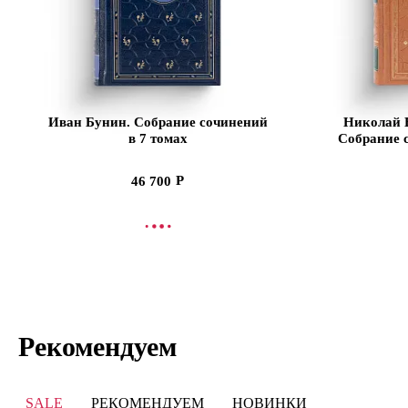
Иван Бунин. Собрание сочинений
Николай В
в 7 томах
Собрание 
46 700
В КОРЗИНУ
В
Рекомендуем
SALE
РЕКОМЕНДУЕМ
НОВИНКИ