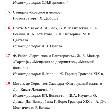
Иллюстраторы
: С.И.Верповский
Стендаль «Красное и черное»
Иллюстраторы: Х. Дюбоше
Поэты XX века: А. А. Блок, В. В. Маяковский, С. А.
Есенин, А. А. Ахматова, Б. Л. Пастернак, М. И.
Цветаева
Иллюстраторы
: А.В. Орлова
Ф. Рабле «Гаргантюа и Пантагрюэль». Ж.-Б. Мольер.
«Тартюф», «Мещанин во дворянстве», «Мнимый
больной»
Иллюстраторы
: Л. Морин; Ж. Гарнье; Гравюра ХIХ в.
Мигель де Сервантес Сааведра «Хитроумный идальго
Дон Кихот Ламанчский»
Иллюстраторы
: Р.П. Бонингтон; Ш.А. Каупель; О.
Домье; Дж. Вандербанк; Г. Доре; Гравюра ХIХ в.; А. Дж.
Монтичелли; Р. Балака