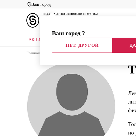
Ваш город
Ваш город
?
АКЦИИ
НОВЫЕ КНИГИ
БИБЛИОТЕКИ
НЕТ, ДРУГОЙ
ДА
Главная
Каталог
Авторы
Толстой Лев Никол
Т
Лев
лит
фил
Тол
но 