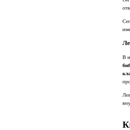
отв
Се
име
Ле
В и
би
кл
про
Лев
вну
К