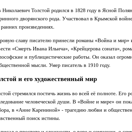
 Николаевич Толстой родился в 1828 году в Ясной Полян
ринного дворянского рода. Участвовал в Крымской войне
 ранних произведениях.
ровую славу писателю принесли романы «Война и мир» и
ести «Смерть Ивана Ильича», «Крейцерова соната», ром
ософские и публицистические работы. Он оказал огромн
бщественной мысли. Умер писатель в 1910 году.
лстой и его художественный мир
стой стремился постичь жизнь во всей её полноте. Его 
ледование человеческой души. В «Войне и мире» он пок
ора, в «Анне Карениной» - трагедию любви и обществен
авственный поиск истины.
писал о простоте и сложности, о вере и сомнении, о семь