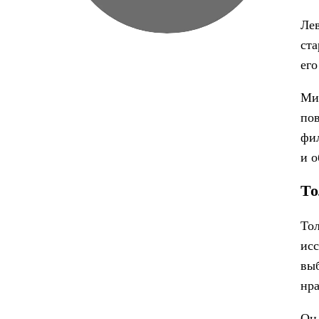
Лев
ста
его
Ми
пов
фил
и о
То
Тол
исс
выб
нр
Он 