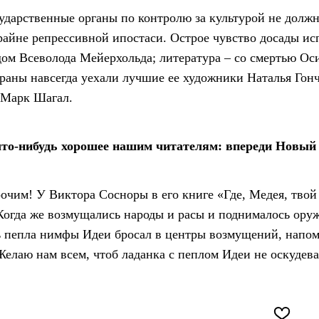
сударственные органы по контролю за культурой не должн
крайне репрессивной ипостаси. Острое чувство досады и
одом Всеволода Мейерхольда; литература – со смертью О
страны навсегда уехали лучшие ее художники Наталья Го
 Марк Шагал.
что-нибудь хорошее нашим читателям: впереди Новый 
очим! У Виктора Сосноры в его книге «Где, Медея, твой 
Когда же возмущались народы и расы и поднималось оруж
ь пепла нимфы Идеи бросал в центры возмущений, напом
Желаю нам всем, чтоб ладанка с пеплом Идеи не оскуде