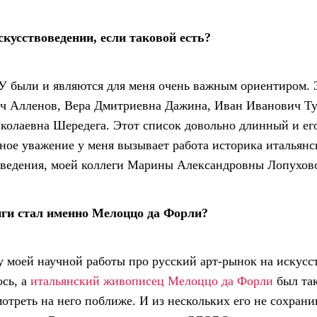
скусствоведении, если таковой есть?
У были и являются для меня очень важным ориентиром. 
 Алленов, Вера Дмитриевна Дажина, Иван Иванович Ту
колаевна Шередега. Этот список довольно длинный и ег
ное уважение у меня вызывает работа историка итальянск
ведения, моей коллеги Марины Александровны Лопухово
ги стал именно Мелоццо да Форли?
му моей научной работы про русский арт-рынок на искус
ось, а
итальянский живописец Мелоццо да Форли
был та
мотреть на него поближе. И из нескольких его не сохран