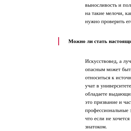
выносливость и полн
на такие мелочи, ка
нужно проверить ег
Можно ли стать настоящи
Искусствовед, а лу
опасным может быть
относиться к источ
учат в университете
обладаете выдающим
это призвание и ча
профессиональные э
что если не хочетс
знатоком.