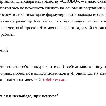
ртация. Благодаря издательству «СЛОВО», – а надо сказа
я появилась возможность сделать на основе диссертации
к
ереосмыслила некоторые формулировки и выводы исследо
анный редактор Анастасия Свотина, специалист по итал
в совместный проект. Это моя первая книга, и мой главн
 работы.
йчас?
чувствовать себя в шкуре критика. И сейчас много пишу 
вочных проектах наших художников в Японии. Есть у мен
жно найти на моем сайте
dobrova.art
.
ься в несвободе, при цензуре?