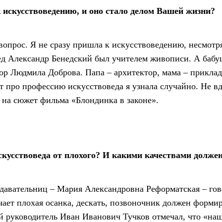
 искусствоведению, и оно стало делом Вашей жизни?
вопрос. Я не сразу пришла к искусствоведению, несмотря
д Александр Бенедский был учителем живописи. А бабуш
тор Людмила Доброва. Папа – архитектор, мама – прикл
т про профессию искусствоведа я узнала случайно. Не вд
 на сюжет фильма «Блондинка в законе».
кусствоведа от плохого? И какими качествами должен
давательниц – Мария Александровна Реформатская – гов
чает плохая осанка, дескать, позвоночник должен форми
й руководитель Иван Иванович Тучков отмечал, что «на