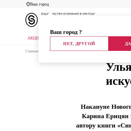
Ваш город
Ваш город
?
АКЦИИ
НОВЫЕ КНИГИ
БИБЛИОТЕКИ
НЕТ, ДРУГОЙ
ДА
Главная
Блог издательства
Интервью
Ульяна
Улья
иску
Накануне Новог
Карина Ерицян з
автору книги «Сик