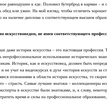
ое равнодушие к еде. Положил бутерброд в карман – и с 
к обед или ужин. На мой взгляд, чтобы отличить хорошег
о на наличие диплома о соответствующем высшем образ
м искусствоведом, не имея соответствующего профес
чше даже историк искусства – это настоящая профессия. Т
 непрофессиональное использование исторических знан
никам. Историк, как и искусствовед, должен быть непре
 и не учат на видеокурсах в духе «история искусств за с
ися познаниями в области истории искусства, то скорее 
сто – страсть. Самые лучшие знатоки – коллекционеры ис
ксперты в искусстве были знатоками, и, к слову, некот
я тратить время и силы на профессиональное образование