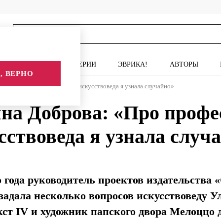
ИСКУССТВО
СЕРИИ
ЭВРИКА!
АВТОРЫ
, ВЕРНО
 Доброва: «Про профессию искусствоведа я узнала случайно»
на Доброва: «Про проф
сствоведа я узнала случ
о года руководитель проектов издательств
адала несколько вопросов искусствоведу У
ст IV и художник папского двора Мелоццо 