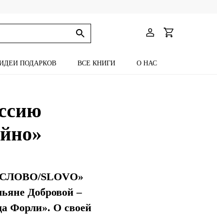
ИДЕИ ПОДАРКОВ
ВСЕ КНИГИ
О НАС
ессию
айно»
а «СЛОВО/SLOVO»
льяне Добровой –
да Форли». О своей