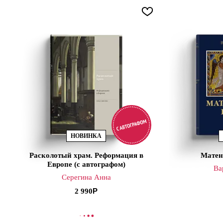
НОВИНКА
Расколотый храм. Реформация в
Матен
Европе (с автографом)
Ва
Серегина Анна
2 990
В КОРЗИНУ
В