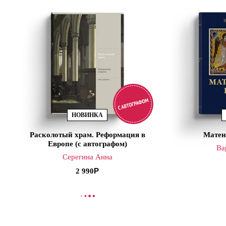
НОВИНКА
Расколотый храм. Реформация в
Матен
Европе (с автографом)
Ва
Серегина Анна
2 990
В КОРЗИНУ
В