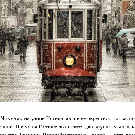
 Чикмази, на улице Истикляль и в ее окрестностях, расп
мание. Прямо на Истикляль высятся два внушительных з