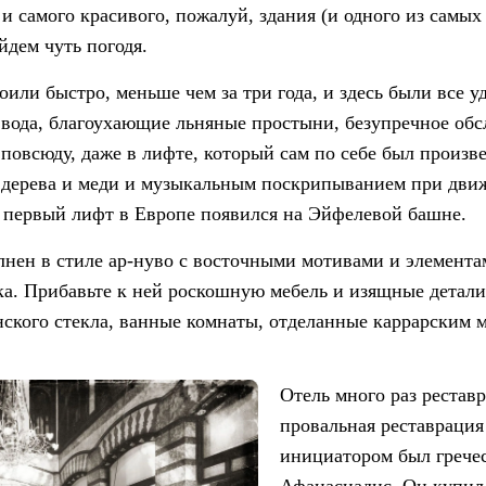
 и самого красивого, пожалуй, здания (и одного из самых
йдем чуть погодя.
или быстро, меньше чем за три года, и здесь были все у
 вода, благоухающие льняные простыни, безупречное об
 повсюду, даже в лифте, который сам по себе был произв
 дерева и меди и музыкальным поскрипыванием при дви
 первый лифт в Европе появился на Эйфелевой башне.
нен в стиле ар-нуво с восточными мотивами и элемент
ика. Прибавьте к ней роскошную мебель и изящные детали
ского стекла, ванные комнаты, отделанные каррарским 
Отель много раз рестав
провальная реставрация 
инициатором был грече