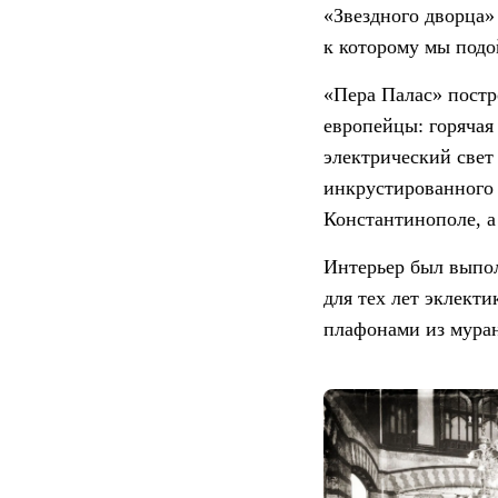
«Звездного дворца»
к которому мы подо
«Пера Палас» постро
европейцы: горячая
электрический свет
инкрустированного
Константинополе, а
Интерьер был выпол
для тех лет эклект
плафонами из муран