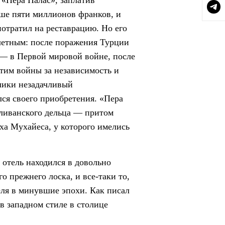
«Пера Палас», заплатив
е пяти миллионов франков, и
отратил на реставрацию. Но его
летным: после поражения Турции
 в Первой мировой войне, после
тим войны за независимость и
лики незадачливый
ся своего приобретения. «Пера
 ливанского дельца — притом
а Мухайеса, у которого имелись
 отель находился в довольно
о прежнего лоска, и все-таки то,
теля в минувшие эпохи. Как писал
в западном стиле в столице