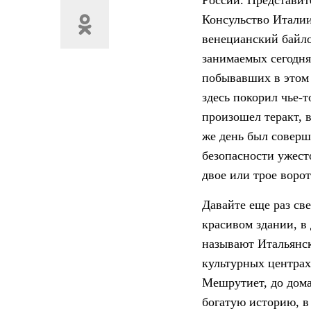
России. Представит
Консульство Италии
венецианский байло
занимаемых сегодня
побывавших в этом 
здесь покорил чье-
произошел теракт, в
же день был соверш
безопасности ужест
двое или трое ворот
Давайте еще раз св
красивом здании, в
называют Итальянск
культурных центрах
Мешрутиет, до дома
богатую историю, в