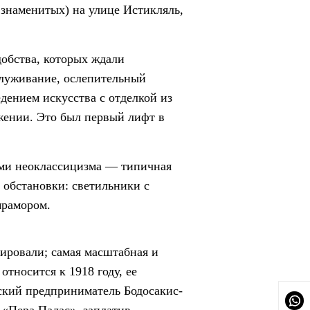
 знаменитых) на улице Истикляль,
добства, которых ждали
служивание, ослепительный
едением искусства с отделкой из
жении. Это был первый лифт в
ами неоклассицизма — типичная
 обстановки: светильники с
мрамором.
рировали; самая масштабная и
относится к 1918 году, ее
ский предприниматель Бодосакис-