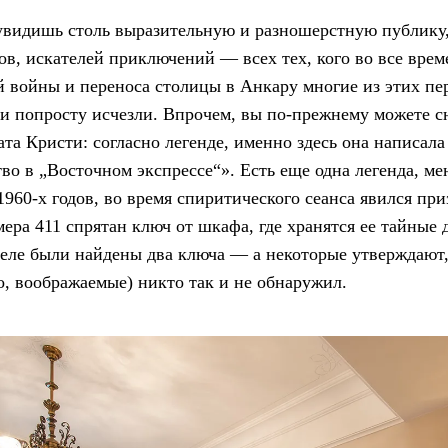
 увидишь столь выразительную и разношерстную публику
в, искателей приключений — всех тех, кого во все врем
 войны и переноса столицы в Анкару многие из этих пер
и попросту исчезли. Впрочем, вы по-прежнему можете сня
ата Кристи: согласно легенде, именно здесь она написал
о в „Восточном экспрессе“». Есть еще одна легенда, ме
 1960-х годов, во время спиритического сеанса явился пр
ра 411 спрятан ключ от шкафа, где хранятся ее тайные д
деле были найдены два ключа — а некоторые утверждают,
, воображаемые) никто так и не обнаружил.