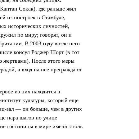
аль, на соседних улицах.
 Каптан Сокак), где раньше жил
ей из построек в Стамбуле,
ых исторических личностей,
ружил по миру; говорят, он и
британии. В 2003 году возле него
 числе консул Роджер Шорт (в тот
ю жертвами). После этого меры
радой, а вход на нее преграждают
ервое из них находится в
институт культуры, который еще
ц-зал — он больше, чем в других
ще пара шагов по улице
ие гостиницы в мире имеют столь