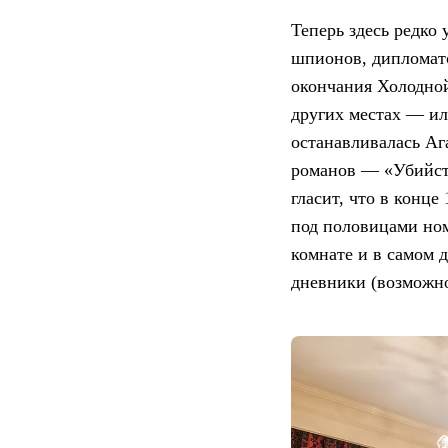
Теперь здесь редко
шпионов, дипломато
окончания Холодной
других местах — ил
останавливалась Аг
романов — «Убийств
гласит, что в конце
под половицами номе
комнате и в самом 
дневники (возможно