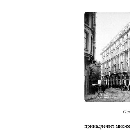
Оте
принадлежит множес