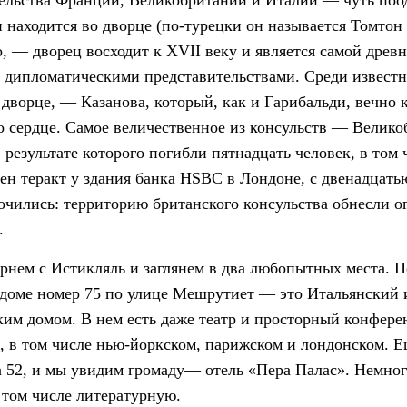
ельства Франции, Великобритании и Италии — чуть поод
 находится во дворце (по-турецки он называется Томтон
, — дворец восходит к XVII веку и является самой древн
 дипломатическими представительствами. Среди известн
дворце, — Казанова, который, как и Гарибальди, вечно к
то сердце. Самое величественное из консульств — Велико
 результате которого погибли пятнадцать человек, в том
ен теракт у здания банка HSBC в Лондоне, с двенадцать
очились: территорию британского консульства обнесли ог
.
ернем с Истикляль и заглянем в два любопытных места. П
 доме номер 75 по улице Мешрутиет — это Итальянский 
им домом. В нем есть даже театр и просторный конферен
, в том числе нью-йоркском, парижском и лондонском. Е
 52, и мы увидим громаду— отель «Пера Палас». Немног
 том числе литературную.