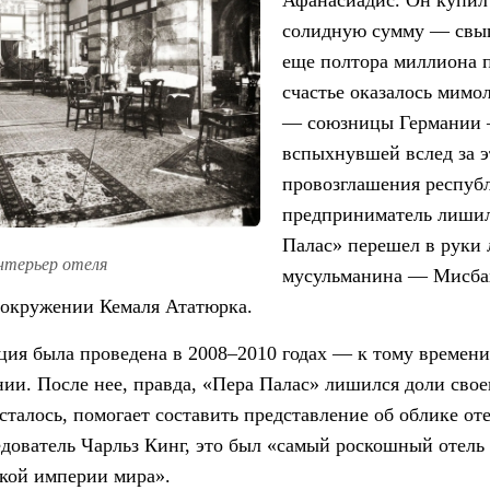
Афанасиадис. Он купил 
солидную сумму — свыш
еще полтора миллиона п
счастье оказалось мимо
— союзницы Германии —
вспыхнувшей вслед за э
провозглашения респуб
предприниматель лишил
Палас» перешел в руки
терьер отеля
мусульманина — Мисбах
 окружении Кемаля Ататюрка.
ция была проведена в 2008–2010 годах — к тому времени
ии. После нее, правда, «Пера Палас» лишился доли своег
осталось, помогает составить представление об облике о
дователь Чарльз Кинг, это был «самый роскошный отель 
кой империи мира».