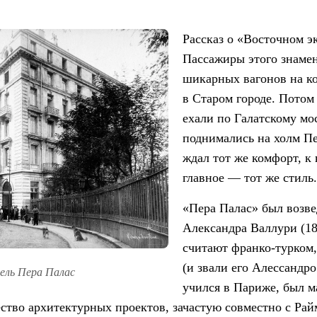
Рассказ о «Восточном э
Пассажиры этого знамен
шикарных вагонов на к
в Старом городе. Потом
ехали по Галатскому мос
поднимались на холм Пер
ждал тот же комфорт, к
главное — тот же стиль.
«Пера Палас» был возве
Александра Валлури (18
считают франко-турком,
(и звали его Алессандро
ль Пера Палас
учился в Париже, был ма
тво архитектурных проектов, зачастую совместно с Ра