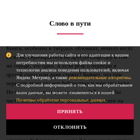
Слово в пути
Книги, особенно в твёрдых обложках, немало весят.
Для улучшения работы сайта и его адаптации к вашим
Если вы перебираетесь на другую квартиру в том
потребностям мы используем файлы cookie и
же городе, это одно. А если речь о переезде в
технологии анализа поведения пользователей, включая
другой город или даже страну? Бывает, что при
Яндекс Метрику, а также
рекомендательные алгоритмы
.
переезде люди отдают библиотеку в хорошие руки.
С подробной информацией о том, как мы обрабатываем
Но чаще стараются увезти её с собой – хотя бы
ваши данные, вы можете ознакомиться в нашей
Политике обработки персональных данных
.
частично. И потом начинают собирать книги на
новом месте (как мы помним, именно книги
ПРИНЯТЬ
помогают сделать дом домом).
ОТКЛОНИТЬ
Ольга Могильникова
уехала из Петербурга, а