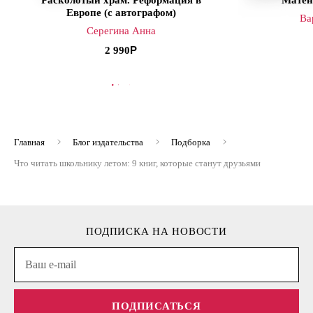
Европе (с автографом)
Ва
Серегина Анна
2 990
В КОРЗИНУ
В
Главная
Блог издательства
Подборка
Что читать школьнику летом: 9 книг, которые станут друзьями
ПОДПИСКА НА НОВОСТИ
ПОДПИСАТЬСЯ