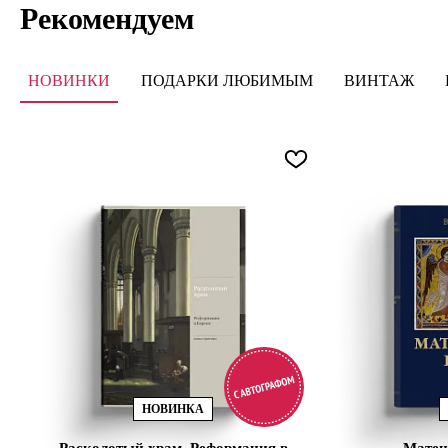
Рекомендуем
НОВИНКИ
ПОДАРКИ ЛЮБИМЫМ
ВИНТАЖ
НОВИНКА
Расколотый храм. Реформация в
Матен