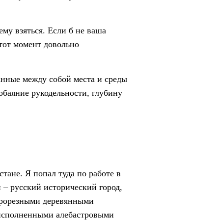
ему взяться. Если б не ваша
 тот момент довольно
занные между собой места и среды
обаяние рукодельности, глубину
тане. Я попал туда по работе в
и – русский исторический город,
прорезными деревянными
 исполненными алебастровыми