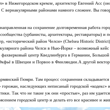
л» в Нижегородском кремле, архитектор Евгений Асс (они
 С вернакулярными районами намного сложнее. Вы говор
 направленная на сохранение долговременная работа горо
сообщества (урбанисты, архитекторы, реставраторы) и 
р, «исторический район Челси» (Chelsea Historic District
акулярного района Челси в Нью-Йорке – возможный кейс
 фахверковый центр Кведлинбурга в Германии, Большой 
 Экфьё в Швеции и Порвоо в Финляндии.А другой вектор
 армянский Гюмри. Там процесс сохранения складывается
 горожан, наследующих неписаный городской «кодекс» и
тики. Так что не такие уж они «простые», раз им удаетс
сением городской центр и делать его все красивее и живе