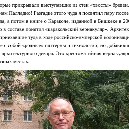
орые прикрывали выступавшие из стен «хвосты» бревен
ам Палладио! Разгадке этого чуда я посвятил пару посл
а, а потом в книге о Караколе, изданной в Бишкеке в 20
во в составе понятия «каракольский вернакуляр». Архите
 приехавшие туда в ходе российско-имперской колонизац
е с собой «родные» паттерны и технологии, но добавив
 архитектурного декора. Это хрестоматийная вернакуляр
азных местах.