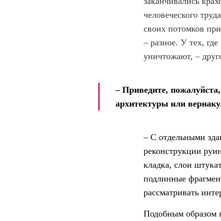
заканчивались крах
человеческого труда
своих потомков при
– разное. У тех, гд
уничтожают, – друг
– Приведите, пожалуйста
архитектуры или вернак
– С отдельными зда
реконструкции руин
кладка, слои штукат
подлинные фрагмент
рассматривать инте
Подобным образом в