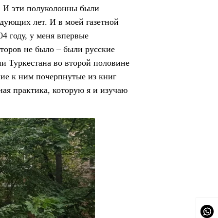
. И эти полуколонны были
едующих лет. И в моей газетной
04 году, у меня впервые
кторов не было – были русские
ии Туркестана во второй половине
шие к ним почерпнутые из книг
ная практика, которую я и изучаю