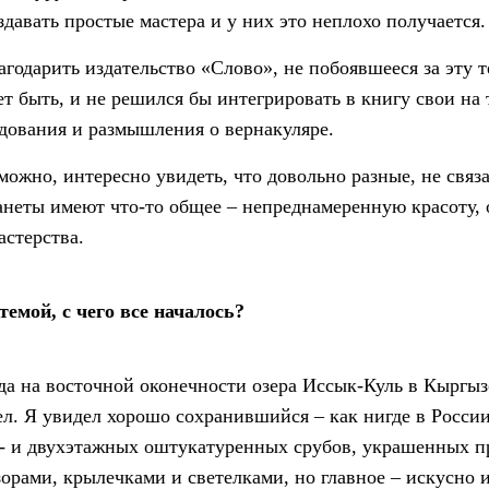
здавать простые мастера и у них это неплохо получается.
агодарить издательство «Слово», не побоявшееся за эту т
ет быть, и не решился бы интегрировать в книгу свои на
дования и размышления о вернакуляре.
зможно, интересно увидеть, что довольно разные, не свя
анеты имеют что-то общее – непреднамеренную красоту, 
астерства.
темой, с чего все началось?
да на восточной оконечности озера Иссык-Куль в Кыргызс
дел. Я увидел хорошо сохранившийся – как нигде в Росси
о- и двухэтажных оштукатуренных срубов, украшенных 
орами, крылечками и светелками, но главное – искусно