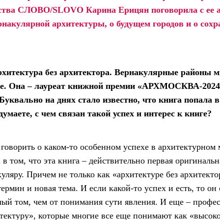
ьства СЛОВО/SLOVO Карина Ерицян поговорила с ее 
ернакулярной архитектуры, о будущем городов и о сохр
рхитектура без архитектора. Вернакулярные районы м
ве. Она – лауреат книжной премии «АРХМОСКВА-2024»
 Буквально на днях стало известно, что книга попала 
умаете, с чем связан такой успех и интерес к книге?
 говорить о каком-то особенном успехе в архитектурном м
в том, что эта книга – действительно первая оригинальн
уляру. Причем не только как «архитектуре без архитекто
ермин и новая тема. И если какой-то успех и есть, то он 
ый том, чем от понимания сути явления. И еще – профе
итектуру», которые многие все еще понимают как «высоко