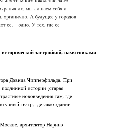
тельности многопоколенческого
сохраняя их, мы лишаем себя и
ь органично. А будущее у городов
 ее, – одно. У тех, где ее
с исторической застройкой, памятниками
ктора Дэвида Чипперфильда. При
 подлинной истории (старая
нтрастные нововведения там, где
турный театр, где само здание
 Москве, архитектор Наринэ