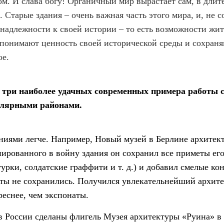
ом. И слава богу! Органичный мир вырастает сам, в дли
. Старые здания – очень важная часть этого мира, и, не 
надлежности к своей истории – то есть возможности жит
е понимают ценность своей исторической среды и сохраняют
ое.
, три наиболее удачных современных примера работы 
улярными районами.
ниями легче. Например, Новый музей в Берлине архите
ированного в войну здания он сохранил все приметы его
урки, солдатские граффити и т. д.) и добавил смелые ко
ы не сохранились. Получился увлекательнейший архитек
реснее, чем экспонаты.
 России сделаны флигель Музея архитектуры «Руина» в