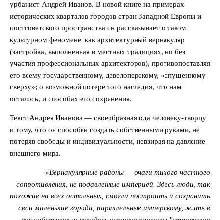
урбанист Андрей Иванов. В новой книге на примерах
исторических кварталов городов стран Западной Европы и
постсоветского пространства он рассказывает о таком
культурном феномене, как архитектурный вернакуляр
(застройка, выполненная в местных традициях, но без
участия профессиональных архитекторов), противопоставляя
его всему государственному, девелоперскому, «спущенному
сверху»; о возможной потере того наследия, что нам
осталось, и способах его сохранения.
Текст Андрея Иванова — своеобразная ода человеку-творцу
и тому, что он способен создать собственными руками, не
потеряв свободы и индивидуальности, невзирая на давление
внешнего мира.
«Вернакулярные районы — очаги тихого частного
сопротивления, не подавленные империей. Здесь люди, так
похожие на всех остальных, смогли построить и сохранить
свои маленькие города, параллельные имперскому, жить в
них собственным укладом, успешно реализуя "стратегию