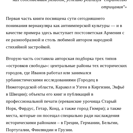
отрицания"»
Первая часть книги посвящена сути сегодняшнего
понимания вернакуляра как антиимперской культуры — и в
качестве примера здесь выступает постсоветская Армения с
ее разнообразной и столь любимой автором народной
стихийной застройкой.
Вторую часть составила авторская подборка трех типов
«островков свободы»: центральные районы тех исторических
городов, где Иванов работал или занимался
урбанистическими исследованиями (Городец в
Нижегородской области, Каракол и Узген в Киргизии, Экфьё
в Швеции); объекты его книг и публикаций в
профессиональной печати (ереванские урочища Старый
Норк, Фирдус, Гетар, Конд, а также город Гюмри); а также
места, которые он посещал специально ради наслаждения
историческими районами – в Греции, Германии, Бельгии,
Португалии, Финляндии и Грузии.