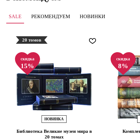
SALE
РЕКОМЕНДУЕМ
НОВИНКИ
20 томов
скидка
скидка
15%
8%
НОВИНКА
Библиотека Великие музеи мира в
Комплек
20 томах