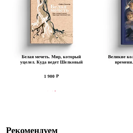
Белая мечеть. Мир, который
Великие ко
уцелел. Куда ведет Шелковый
времени
путь
1 900
В КОРЗИНУ
В
Рекомендуем