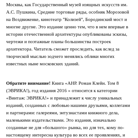
Москвы, как Государственный музей изящных искусств им.
А.С. Пушкина, Средние торговые ряды, особняк Морозовой
на Воздвиженке, кинотеатр "Колизей", Бородинский мост и
многие другие. Это издание ценно тем, что в нем впервые в
истории отечественной архитектуры опубликованы эскизы,
чертежи и поэтажные планы большинства построек
архитектора. Читатель сможет проследить, как вслед за
творческой мыслью зодчего менялись облики многих
известных ныне московских зданий.
Обратите внимание!
Книга «АНР. Роман Клейн. Том 8
(ЭВРИКА!), год издания 2016 » относится к категории
«Винтаж: ЭВРИКА!» и принадлежит к числу уникальных
изданий, созданных с любовью нашими друзьями, коллегами
и партнерами: галереями, энтузиастами книжного дела,
маленькими издательствами. Это издания, изначально
созданные не для «большого» рынка, но для тех, кому по-
настоящему интересна культура во всех ее проявлениях, и