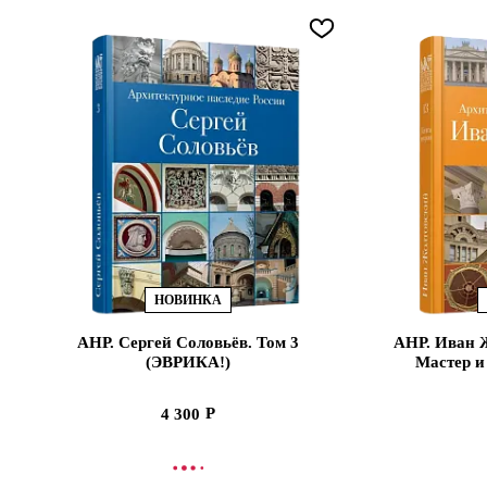
НОВИНКА
АНР. Сергей Соловьёв. Том 3
АНР. Иван Ж
(ЭВРИКА!)
Мастер и
4 300
В КОРЗИНУ
В