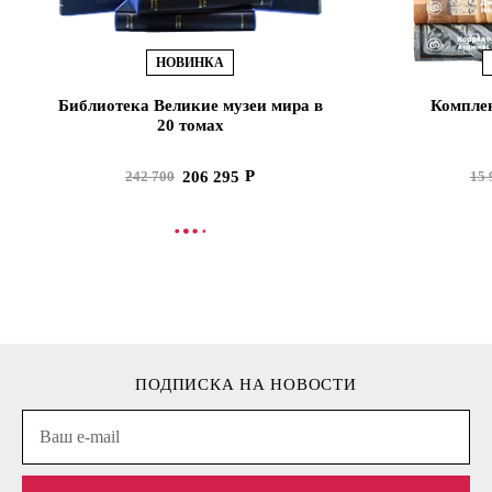
НОВИНКА
Библиотека Великие музеи мира в
Комплек
20 томах
206 295
242 700
15 
В КОРЗИНУ
В
ПОДПИСКА НА НОВОСТИ