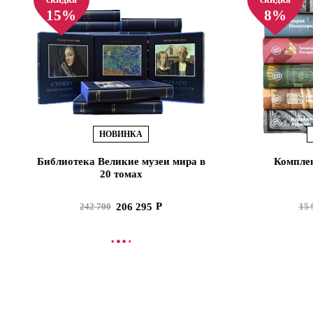
15%
8%
НОВИНКА
Библиотека Великие музеи мира в
Комплек
20 томах
206 295
242 700
15 
В КОРЗИНУ
В