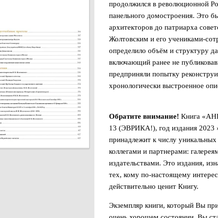
продолжился в революционной Ро
панельного домостроения. Это б
архитекторов до патриарха сове
Жолтовским и его учениками-сот
определило объём и структуру да
включающий ранее не публиковав
предприняли попытку реконструи
хронологически выстроенное опис
Обратите внимание!
Книга «АНР.
13 (ЭВРИКА!), год издания 2023
принадлежит к числу уникальных
коллегами и партнерами: галерея
издательствами. Это издания, из
тех, кому по-настоящему интересн
действительно ценит Книгу.
Экземпляр книги, который Вы при
очень хорошем состоянии. Вы ста