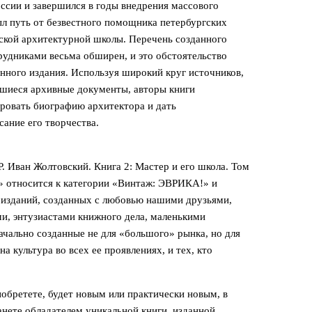
ссии и завершился в годы внедрения массового
ыл путь от безвестного помощника петербургских
тской архитектурной школы. Перечень созданного
рудниками весьма обширен, и это обстоятельство
нного издания. Используя широкий круг источников,
шиеся архивные документы, авторы книги
ровать биографию архитектора и дать
ание его творчества.
 Иван Жолтовский. Книга 2: Мастер и его школа. Том
 » относится к категории «Винтаж: ЭВРИКА!» и
 изданий, созданных с любовью нашими друзьями,
ми, энтузиастами книжного дела, маленькими
начально созданные не для «большого» рынка, но для
а культура во всех ее проявлениях, и тех, кто
обретете, будет новым или практически новым, в
нете обладателем уникальной книги, изданной