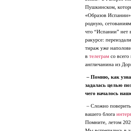
Пушкинском, которы
«Образов Испании» 
родную, сетованиями
что “Испании” нет 
ракурсе: переиздал
тираж уже наполов
в
телеграм
со всего 
англичанина из Дор
– Помню, как узна
задалась целью по
чего началось наш
– Сложно поверить,
вашего блога
интер
Помните, летом 202
Мы встретились в з