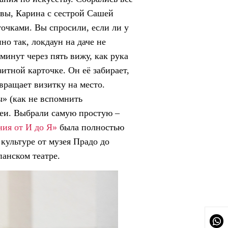
 вы, Карина с сестрой Сашей
очками. Вы спросили, если ли у
но так, локдаун на даче не
минут через пять вижу, как рука
зитной карточке. Он её забирает,
вращает визитку на место.
ы» (как не вспомнить
деи. Выбрали самую простую –
ия от И до Я»
была полностью
культуре от музея Прадо до
панском театре.