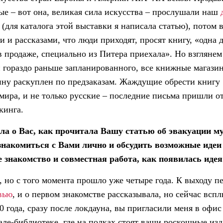
е – вот она, великая сила искусства – прослушали наш
(для каталога этой выставки я написала статью), потом в
 и рассказами, что люди приходят, просят книгу, «одна 
в продаже, специально из Питера приехала». Но взгляне
и гораздо раньше запланированного, все книжные магази
ину раскуплен по предзаказам. Жаждущие обрести книгу
мира, и не только русские – последние письма пришли от
кинга.
ла о Вас, как прочитала Вашу статью об эвакуации м
знакомиться с Вами лично и обсудить возможные идеи 
е знакомство и совместная работа, как появилась иде
 но с того момента прошло уже четыре года. К выходу пе
вью
, и о первом знакомстве рассказывала, но сейчас вспл
0 года, сразу после локдауна, вы пригласили меня в о
але-библиотеке, где на полках стоят ваши роскошные изд