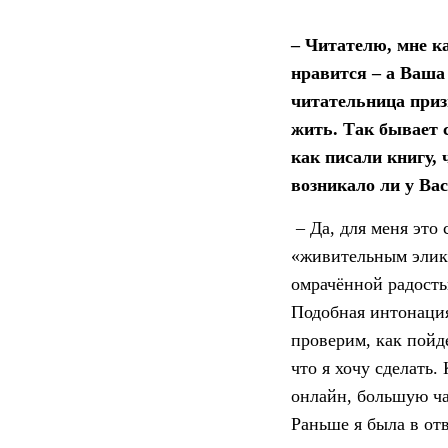
– Читателю, мне к
нравится – а Ваша
читательница приз
жить. Так бывает 
как писали книгу, 
возникало ли у Вас
– Да, для меня это 
«живительным эликс
омрачённой радость
Подобная интонация
проверим, как пойде
что я хочу сделать.
онлайн, большую час
Раньше я была в от