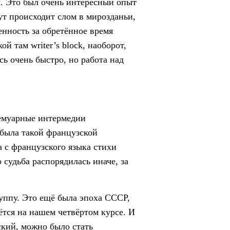
ы. Это был очень интересный опыт
тут происходит слом в мирозданьи,
енность за обретённое время
й там writer’s block, наоборот,
сь очень быстро, но работа над
мемуарные интермедии
была такой французской
а с французского языка стихи
судьба распорядилась иначе, за
уппу. Это ещё была эпоха СССР,
ётся на нашем четвёртом курсе. И
ский, можно было стать