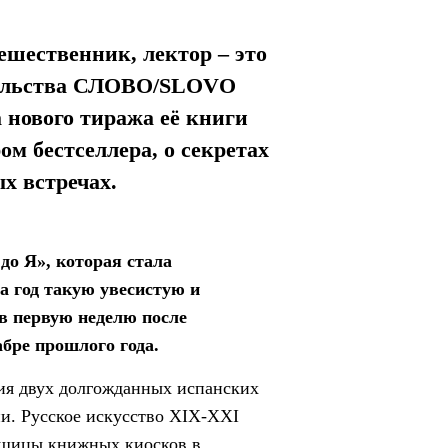
ешественник, лектор – это
ательства СЛОВО/SLOVO
 нового тиража её книги
ом бестселлера, о секретах
х встречах.
до Я», которая стала
за год такую увесистую и
в первую неделю после
абре прошлого года.
ния двух долгожданных испанских
ии. Русское искусство XIX-XXI
вщицы книжных киосков в