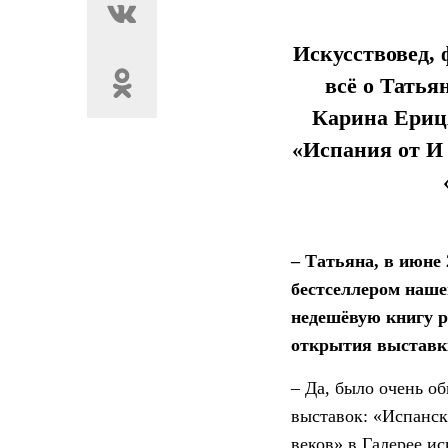
Искусствовед, 
всё о Тать
Карина Ериця
«Испания от И 
– Татьяна, в июне
бестселлером нашег
недешёвую книгу р
открытия выставки
– Да, было очень о
выставок: «Испанск
веков» в Галерее 