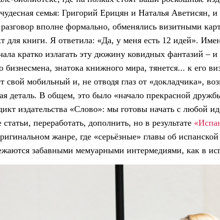
 чудесная семья: Григорий Ерицян и Наталья Аветисян, и
разговор вполне формально, обменялись визитными карт
т для книги. Я ответила: «Да, у меня есть 12 идей». Имен
чала кратко излагать эту дюжину ковидных фантазий – и 
о бизнесмена, знатока книжного мира, тянется... к его ви
т свой мобильный и, не отводя глаз от «докладчика», воз
я деталь. В общем, это было «начало прекрасной дружб
дикт издательства «Слово»: мы готовы начать с любой и
 статьи, переработать, дополнить, но в результате
«Испан
оригинальном жанре, где «серьёзные» главы об испанской 
ежаются забавными мемуарными интермедиями, как в ис