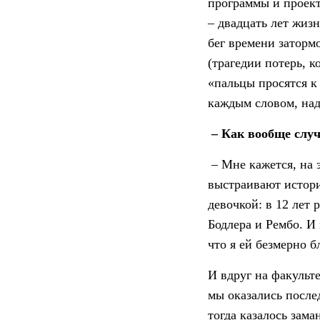
программы и проект
– двадцать лет жизн
бег времени затормо
(трагедии потерь, к
«пальцы просятся к 
каждым словом, на
– Как вообще слу
– Мне кажется, на 
выстраивают истори
девочкой: в 12 лет
Бодлера и Рембо. И
что я ей безмерно б
И вдруг на факульт
мы оказались после
тогда казалось зам