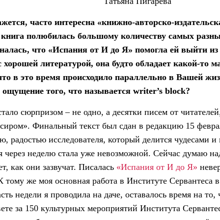
Татьяна Пигарёва
ажется, часто интересна «книжно-авторско-издательска
 книга полюбилась большому количеству самых разных
налась, что «Испания от И до Я» помогла ей выйти из 
с хорошей литературой, она будто обладает какой-то м
что в это время происходило параллельно в Вашей жиз
 ощущение того, что называется writer’s block?
стало сюрпризом – не одно, а десятки писем от читателей
иром». Финальный текст был сдан в редакцию 15 феврал
ю, радостью исследователя, который делится чудесами и
 через неделю стала уже невозможной. Сейчас думаю на
т, как они зазвучат. Писалась
«Испания от И до Я»
невер
 К тому же моя основная работа в Институте Сервантеса 
ть недели я проводила на даче, оставалось время на то,
вете за 150 культурных мероприятий Института Сервантеса