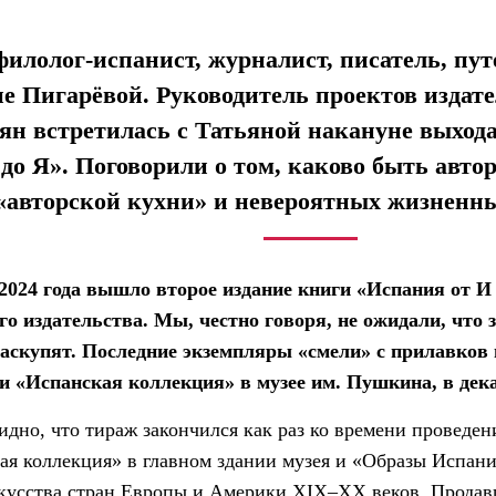
филолог-испанист, журналист, писатель, пут
яне Пигарёвой. Руководитель проектов изд
н встретилась с Татьяной накануне выхода
до Я». Поговорили о том, каково быть автор
«авторской кухни» и невероятных жизненны
 2024 года вышло второе издание книги «Испания от И 
о издательства. Мы, честно говоря, не ожидали, что 
аскупят. Последние экземпляры «смели» с прилавков 
 «Испанская коллекция» в музее им. Пушкина, в дек
бидно, что тираж закончился как раз ко времени проведе
ая коллекция» в главном здании музея и «Образы Испан
искусства стран Европы и Америки XIX–XX веков. Прода