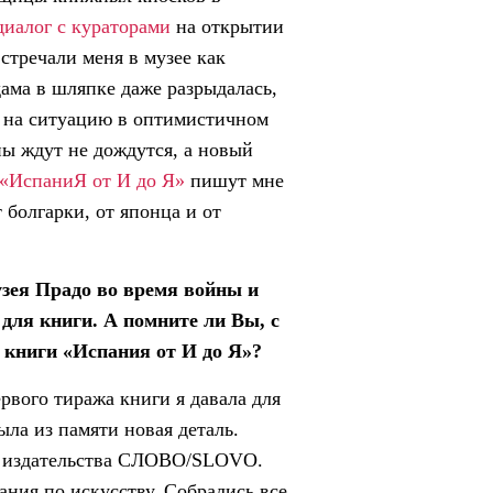
диалог с кураторами
на открытии
стречали меня в музее как
дама в шляпке даже разрыдалась,
м на ситуацию в оптимистичном
ны ждут не дождутся, а новый
«ИспаниЯ от И до Я»
пишут мне
 болгарки, от японца и от
узея Прадо во время войны и
для книги. А помните ли Вы, с
я книги «Испания от И до Я»?
рвого тиража книги я давала для
ыла из памяти новая деталь.
фис издательства СЛОВО/SLOVO.
ания по искусству. Собрались все