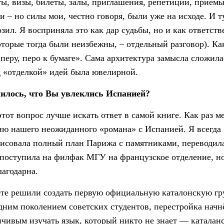
ы, визы, билеты, залы, приглашения, репетиции, приём
и – но силы мои, честно говоря, были уже на исходе. И 
зил. Я восприняла это как дар судьбы, но и как ответств
оторые тогда были неизбежны, – отдельный разговор). Како
перу, перо к бумаге». Сама архитектура замысла сложила
д «отделкой» идей была ювелирной.
чилось, что Вы увлеклись Испанией?
этот вопрос лучше искать ответ в самой книге. Как раз 
ю нашего неожиданного «романа» с Испанией. Я всегда 
 рисовала полный план Парижа с памятниками, переводил
 поступила на филфак МГУ на французское отделение, но 
лагодарна.
ете решили создать первую официальную каталонскую гр
дним поколением советских студентов, перестройка начн
анчивым изучать язык, который никто не знает — каталан