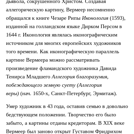
дьявола, сокрушенного Христом. Создавая
аллегорическую картину, Вермеер несомненно
обращался к книге Чезаре Рипы
Иконология
(1593),
изданной на голландском языке Дирком Персом в
1644 г. Иконология являлась иконографическим
источником для многих европейских художников
того времени. Как иконографическую параллель
картине Вермеера можно рассматривать
произведение фламандского художника Давида
Тенирса Младшего
Аллегория благоразумия,
побеждающего земную суету (Аллегория
веры)
(нач. 1650-х, Санкт-Петербург, Эрмитаж).
Умер художник в 43 года, оставив семью в довольно
бедствующем положении. Творчество его было
забыто, а картины отданы кредиторам. В XIX веке
Вермеер был заново открыт Густавом Фридрихом