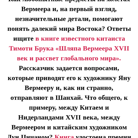
Вермеера и, на первый взгляд,
незначительные детали, помогают
понять далекий мира Востока? Ответы
ищите
в книге известного китаиста
Тимоти Брука «Шляпа Вермеера XVII
век и рассвет глобального мира»
.
Рассказчик задается вопросами,
которые приводят его к художнику Яну
Вермееру и, как ни странно,
отправляют в Шанхай. Что общего, к
примеру, между Китаем и
Нидерландами XVII века, между
Вермеером и китайским художником
Дун Цичаном?
Книга
удостоена премии