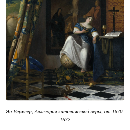
Ян Вермеер, Аллегория католической веры, ок. 1670-
1672