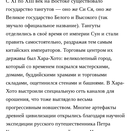
С XI по XIII век на Востоке существовало
государство тангутов — оно же Си Ся, оно же
Великое государство Белого и Высокого (так
звучало официальное название). Тангуты
отделились в своё время от империи Сун и стали
править самостоятельно, раздражая тем самым
китайских императоров. Торговым центром их
державы был Хара-Хото: великолепный город,
который со временем покрылся мастерскими,
домами, буддийскими храмами и торговыми
складами, ощетинился стенами и башнями. В Хара-
Хото выстроили специальную сеть каналов для
орошения, что тоже выглядело весьма
прогрессивным новшеством. Многие артефакты
древней цивилизации открылись благодаря научной
экспедиции русского путешественника Петра