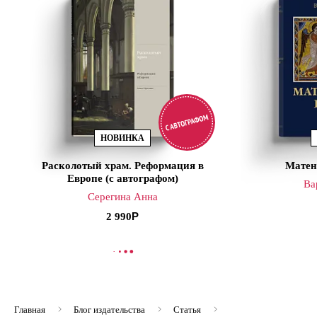
НОВИНКА
Расколотый храм. Реформация в
Матен
Европе (с автографом)
Ва
Серегина Анна
2 990
В КОРЗИНУ
В
Главная
Блог издательства
Статья