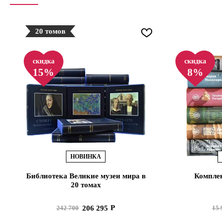
20 томов
скидка
скидка
15%
8%
НОВИНКА
Библиотека Великие музеи мира в
Комплек
20 томах
206 295
242 700
15 