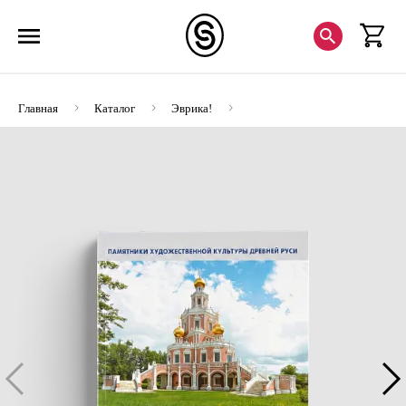
Главная
Каталог
Эврика!
Церковь Покрова в Филях (ЭВРИКА!)