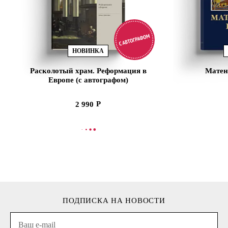
НОВИНКА
Расколотый храм. Реформация в
Матен
Европе (с автографом)
2 990
В КОРЗИНУ
В
ПОДПИСКА НА НОВОСТИ