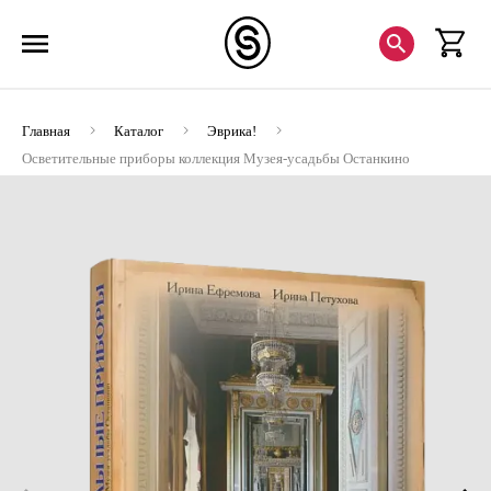
Главная
Каталог
Эврика!
Осветительные приборы коллекция Музея-усадьбы Останкино
(Шелк) (ЭВРИКА!)