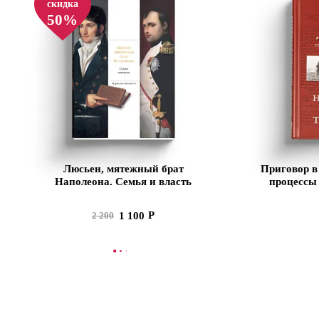
скидка
50%
Люсьен, мятежный брат
Приговор в
Наполеона. Семья и власть
процессы 
арм
1 100
2 200
В КОРЗИНУ
СООБЩИТЬ