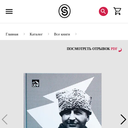
Главная
Каталог
Все книги
Биографии художников
(ЭВРИКА!) Маршал Баграмян
ПОСМОТРЕТЬ ОТРЫВОК
PDF