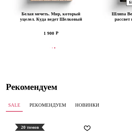
Б
Белая мечеть. Мир, который
Шляпа Ве
уцелел. Куда ведет Шелковый
рассвет
путь
1 900
В КОРЗИНУ
СООБЩИТЬ
Рекомендуем
SALE
РЕКОМЕНДУЕМ
НОВИНКИ
20 томов