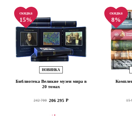
скидка
скидка
15%
8%
НОВИНКА
Библиотека Великие музеи мира в
Комплек
20 томах
206 295
242 700
15 
В КОРЗИНУ
В