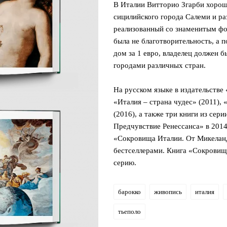
В Италии Витторио Згарби хорошо
сицилийского города Салеми и р
реализованный со знаменитым фо
была не благотворительность, а 
дом за 1 евро, владелец должен б
городами различных стран.
На русском языке в издательстве 
«Италия – страна чудес» (2011),
(2016), а также три книги из се
Предчувствие Ренессанса» в 2014
«Сокровища Италии. От Микеланд
бестселлерами. Книга «Сокровищ
серию.
барокко
живопись
италия
тьеполо