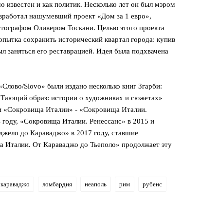
 известен и как политик. Несколько лет он был мэром
азработал нашумевший проект «Дом за 1 евро»,
тографом Оливером Тоскани. Целью этого проекта
попытка сохранить исторический квартал города: купив
ыл заняться его реставрацией. Идея была подхвачена
«Слово/Slovo» были издано несколько книг Згарби:
 «Тающий образ: истории о художниках и сюжетах»
рии «Сокровища Италии» - «Сокровища Италии.
 году, «Сокровища Италии. Ренессанс» в 2015 и
жело до Караваджо» в 2017 году, ставшие
а Италии. От Караваджо до Тьеполо» продолжает эту
караваджо
ломбардия
неаполь
рим
рубенс