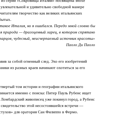
и из серии «Сокровища Италии» посвящена эпохе
й увлекательной и удивительно свободной манере
 читателям творчество как великих итальянских
абытых.
 такое Италия, но я ошибался. Передо мной словно бы
ая природа — драгоценный ларец, в котором спрятано
ларцов, чудесный, неисчерпаемый источник красоты»
Паоло Ди Паоло
авив за собой огненный след. Эхо его изобретений
жники из разных краев начинают охотиться за его
твертый том истории и географии итальянского
инается именно с поиска: Питер Пауль Рубенс ищет
. Ломбардский живописец уже покинул город, а Рубенс
ое свидетельство этой несостоявшейся встречи —
стухов» для оратория Сан Филиппо в Фермо.