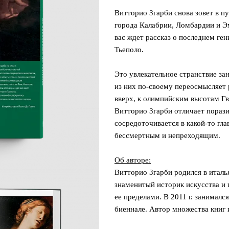
Витторио Згарби снова зовет в пу
города Калабрии, Ломбардии и Эм
вас ждет рассказ о последнем ге
Тьеполо.
Это увлекательное странствие за
из них по-своему переосмысляет 
вверх, к олимпийским высотам Гв
Витторио Згарби отличает порази
сосредоточивается в какой-то гла
бессмертным и непреходящим.
Об авторе:
Витторио Згарби родился в италь
знаменитый историк искусства и п
ее пределами. В 2011 г. занимал
биеннале. Автор множества книг и