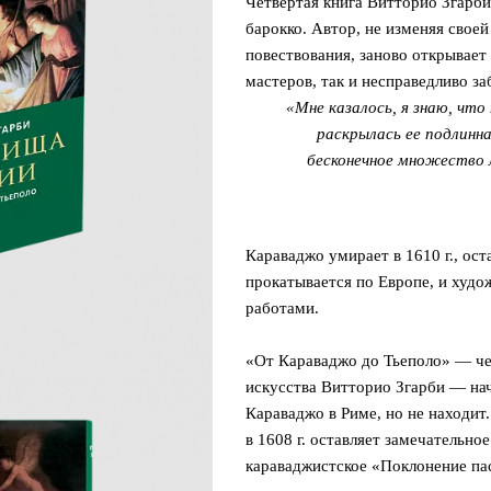
Четвертая книга Витторио Згарб
барокко. Автор, не изменяя свое
повествования, заново открывает
мастеров, так и несправедливо з
«Мне казалось, я знаю, что
раскрылась ее подлинн
бесконечное множество 
Караваджо умирает в 1610 г., ост
прокатывается по Европе, и худо
работами.
«От Караваджо до Тьеполо» — че
искусства Витторио Згарби — нач
Караваджо в Риме, но не находит
в 1608 г. оставляет замечательн
караваджистское «Поклонение па