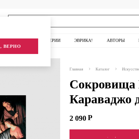
ИСКУССТВО
СЕРИИ
ЭВРИКА!
АВТОРЫ
, ВЕРНО
ии: От Караваджо до Тьеполо
Главная
Каталог
Искусств
Сокровища 
Караваджо д
2 090
СООБЩИТЬ О ПОСТУПЛ