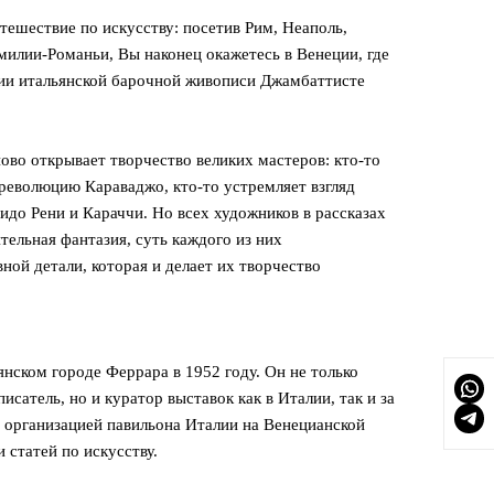
тешествие по искусству: посетив Рим, Неаполь,
илии-Романьи, Вы наконец окажетесь в Венеции, где
нии итальянской барочной живописи Джамбаттисте
ново открывает творчество великих мастеров: кто-то
революцию Караваджо, кто-то устремляет взгляд
идо Рени и Караччи. Но всех художников в рассказах
тельная фантазия, суть каждого из них
вной детали, которая и делает их творчество
янском городе Феррара в 1952 году. Он не только
исатель, но и куратор выставок как в Италии, так и за
ся организацией павильона Италии на Венецианской
 статей по искусству.