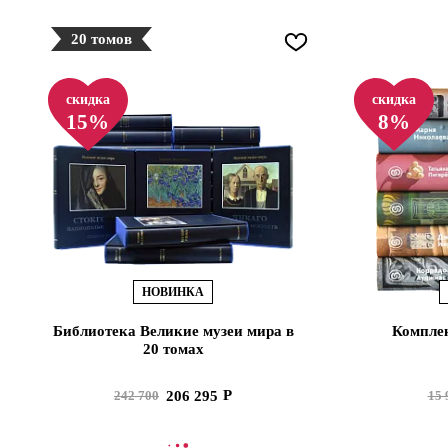
20 томов
скидка
скидка
15%
8%
НОВИНКА
Библиотека Великие музеи мира в
Комплек
20 томах
206 295
242 700
15 
В КОРЗИНУ
В