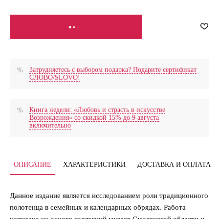
СООБЩИТЬ О ПОСТУПЛЕНИИ
Затрудняетесь с выбором подарка? Подарите сертификат
СЛОВО/SLOVO!
Книга недели: «Любовь и страсть в искусстве
Возрождения» со скидкой 15% до 9 августа
включительно
ОПИСАНИЕ
ХАРАКТЕРИСТИКИ
ДОСТАВКА И ОПЛАТА
Данное издание является исследованием роли традиционного
полотенца в семейных и календарных обрядах. Работа
написана на основе коллекций музеев Смоленской области и