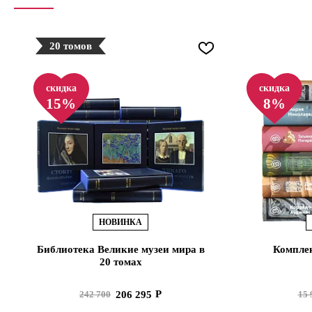
20 томов
скидка
скидка
15%
8%
НОВИНКА
Библиотека Великие музеи мира в
Комплек
20 томах
206 295
242 700
15 