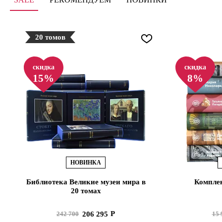
20 томов
скидка
скидка
15%
8%
НОВИНКА
Библиотека Великие музеи мира в
Комплек
20 томах
206 295
242 700
15 