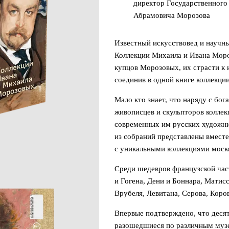
директор Государственного
Абрамовича Морозова
Известный искусствовед и научн
Коллекции Михаила и Ивана Мор
купцов Морозовых, их страсти к 
соединив в одной книге коллекции
Мало кто знает, что наряду с б
живописцев и скульпторов колле
современных им русских художни
из собраний представлены вместе
с уникальными коллекциями моско
Среди шедевров французской час
и Гогена, Дени и Боннара, Матис
Врубеля, Левитана, Серова, Коро
Впервые подтверждено, что десят
разошедшиеся по различным музе