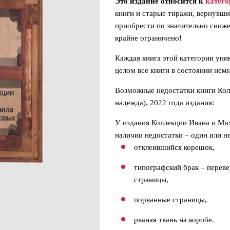
Это издание относится к
катего
книги и старые тиражи, вернувш
приобрести по значительно сниже
крайне ограничено!
Каждая книга этой категории уни
целом все книги в состоянии нем
Возможные недостатки книги Ко
надежда), 2022 года издания:
У издания Коллекции Ивана и Ми
наличии недостатки – один или н
отклеившийся корешок,
типографский брак – перев
страницы,
порванные страницы,
рваная ткань на коробе.