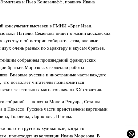
 Эрмитажа и Пьер Коновалофф, правнук Ивана
ый консультант выставки в ГМИИ «Брат Иван.
озовых» Наталия Семенова пишет о жизни московских
искусству и об истории собирательства, впервые
 двух очень разных по характеру и вкусам братьев.
огатейшим собранием произведений французских
кции братьев Морозовых включали работы
ков. Впервые русские и иностранные части каждого
, что позволяет читателям познакомиться
вских текстильных магнатов начала ХХ столетия.
ти собраний — полотна Моне и Ренуара, Сезанна
са и Пикассо. Русские части представлены картинами
вина, Головина, Ларионова, Шагала.
ки полотен русских художников, когда-то
ям, происходят из коллекции Ивана Морозова. В