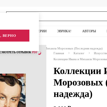
ИСКУССТВО
СЕРИИ
ЭВРИКА!
АВТОРЫ
, ВЕРНО
усству
Коллекции Ивана и Михаила Морозовых (Последняя надежда)
СМОТРЕТЬ ОТРЫВОК
PDF
Главная
Каталог
Искусств
Коллекции Ивана и Михаила Морозовы
Коллекции 
Морозовых 
надежда)