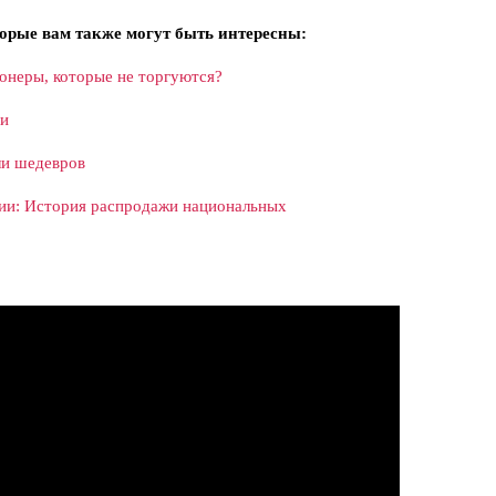
орые вам также могут быть интересны:
онеры, которые не торгуются?
ии
ли шедевров
ии: История распродажи национальных