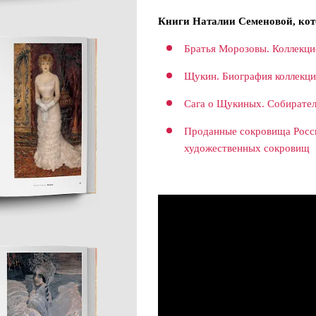
Книги Наталии Семеновой, кот
Братья Морозовы. Коллекци
Щукин. Биография коллекц
Сага о Щукиных. Собирате
Проданные сокровища Росс
художественных сокровищ