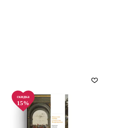
3 то
скидка
15%