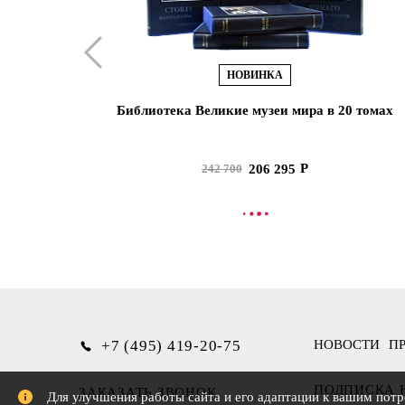
НОВИНКА
Библиотека Великие музеи мира в 20 томах
206 295
242 700
В КОРЗИНУ
+7 (495) 419-20-75
НОВОСТИ
П
ПОДПИСКА 
ЗАКАЗАТЬ ЗВОНОК
Для улучшения работы сайта и его адаптации к вашим потр