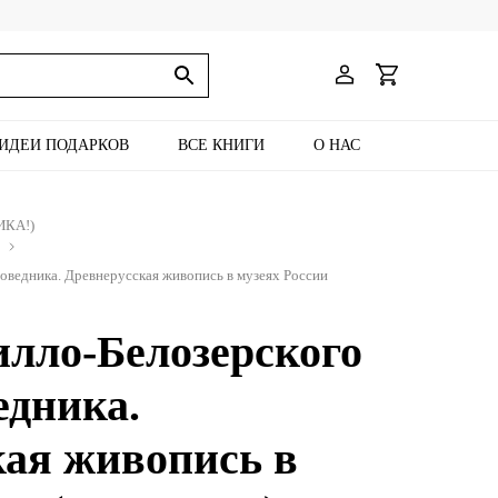
ИДЕИ ПОДАРКОВ
ВСЕ КНИГИ
О НАС
ИКА!)
оведника. Древнерусская живопись в музеях России
лло-Белозерского
едника.
кая живопись в