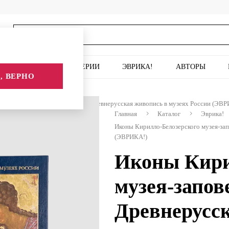
ИСКУССТВО
СЕРИИ
ЭВРИКА!
АВТОРЫ
, ВЕРНО
озерского музея-заповедника. Древнерусская живопись в музеях России (ЭВР
Главная
Каталог
Эврика!
Иконы Кирилло-Белозерского музея-зап
(ЭВРИКА!)
Иконы Кири
музея-запов
Древнерусс