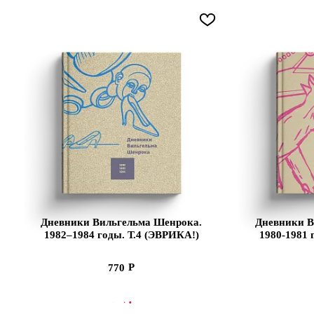
Дневники Вильгельма Шенрока.
Дневники В
1982–1984 годы. Т.4 (ЭВРИКА!)
1980-1981 
770
В КОРЗИНУ
В