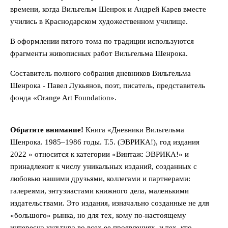
времени, когда Вильгельм Шенрок и Андрей Карев вместе
учились в Краснодарском художественном училище.
В оформлении пятого тома по традиции используются
фрагменты живописных работ Вильгельма Шенрока.
Составитель полного собрания дневников Вильгельма
Шенрока - Павел Лукьянов, поэт, писатель, представитель
фонда «Orange Art Foundation».
Обратите внимание!
Книга «Дневники Вильгельма
Шенрока. 1985–1986 годы. Т.5. (ЭВРИКА!), год издания
2022 » относится к категории «Винтаж: ЭВРИКА!» и
принадлежит к числу уникальных изданий, созданных с
любовью нашими друзьями, коллегами и партнерами:
галереями, энтузиастами книжного дела, маленькими
издательствами. Это издания, изначально созданные не для
«большого» рынка, но для тех, кому по-настоящему
интересна культура во всех ее проявлениях, и тех, кто