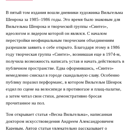
В пятый том издания вошли дневники художника Вильгельма
Шенрока за 1985–1986 годы. Это время было знаковым для
Вильгельма Шенрока и творческой группы «Синтез»,
идеологом и лидером которой он являлся. С началом
перестройки неофициальным творческим объединениям
разрешили заявить о себе открыто. Благодаря этому в 1986
году творческая группа «Синтез», возникшая еще в 1974-м,
получила возможность написать устав и начать действовать в
публичном пространстве. Едва оформившись, «Синтез»
немедленно снискал в городе скандальную славу. Особенно
публику поразил перформанс, в котором Вильгельм Шенрок
ездил по сцене на велосипеде в противогазе и плащ-палатке,
а затем читал свои стихи, демонстративно бросая
прочитанное на пол.
Том открывает статья «Весна Вильгельма», написанная
доктором искусствоведения Андреем Александровичем
Каревым. Автор статьи увлекательно рассказывает о