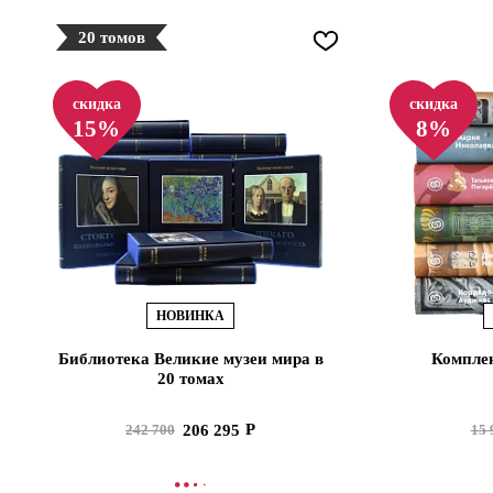
20 томов
скидка
скидка
15%
8%
НОВИНКА
Библиотека Великие музеи мира в
Комплек
20 томах
206 295
242 700
15 
В КОРЗИНУ
В