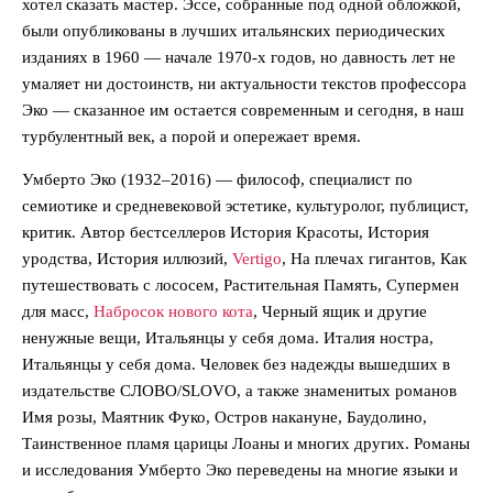
хотел сказать мастер. Эссе, собранные под одной обложкой,
были опубликованы в лучших итальянских периодических
изданиях в 1960 — начале 1970-х годов, но давность лет не
умаляет ни достоинств, ни актуальности текстов профессора
Эко — сказанное им остается современным и сегодня, в наш
турбулентный век, а порой и опережает время.
Умберто Эко (1932–2016) — философ, специалист по
семиотике и средневековой эстетике, культуролог, публицист,
критик. Автор бестселлеров История Красоты, История
уродства, История иллюзий,
Vertigо
, На плечах гигантов, Как
путешествовать с лососем, Растительная Память, Супермен
для масс,
Набросок нового кота
, Черный ящик и другие
ненужные вещи, Итальянцы у себя дома. Италия ностра,
Итальянцы у себя дома. Человек без надежды вышедших в
издательстве СЛОВО/SLOVO, а также знаменитых романов
Имя розы, Маятник Фуко, Остров накануне, Баудолино,
Таинственное пламя царицы Лоаны и многих других. Романы
и исследования Умберто Эко переведены на многие языки и