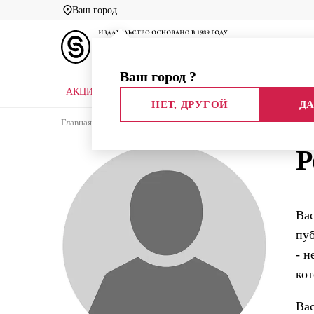
Ваш город
Ваш город
?
АКЦИИ
НОВЫЕ КНИГИ
БИБЛИОТЕКИ
НЕТ, ДРУГОЙ
ДА
Главная
Каталог
Авторы
Розанов В.В.
Р
Ва
пуб
- н
кот
Вас