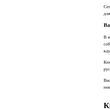
Се
для
Ва
В и
соб
вду
Кни
рус
Вас
нев
К