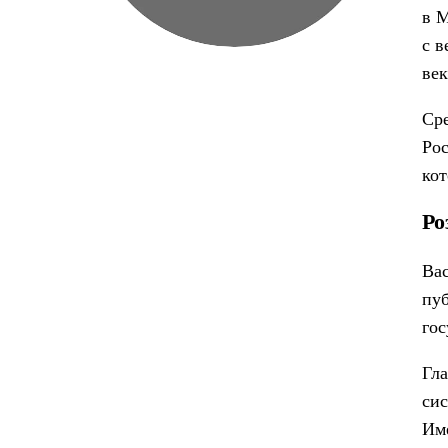
в М
с в
век
Сре
Рос
кот
Ро
Ва
пуб
гос
Гла
сис
Име