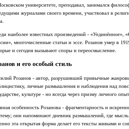
осковском университете, преподавал, занимался филосо
едущими журналами своего времени, участвовал в рели
а.
ди наиболее известных произведений - «Уединённое», 
сии», многочисленные статьи и эссе. Розанов умер в 1919
орые и сегодня вызывают споры и переосмысление.
занов и его особый стиль
силий Розанов - автор, разрушивший привычные жанровы
лицистику, личные размышления и наблюдения над повсе
ударстве, культуре - но всегда через призму личного опыт
вная особенность Розанова - фрагментарность и искренн
тему; они напоминают дневник размышлений, где мысль
нно эта открытая форма делает его тексты живыми и с