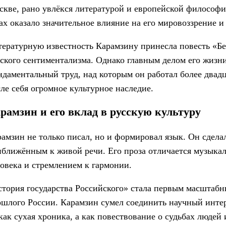
кве, рано увлёкся литературой и европейской философи
ах оказало значительное влияние на его мировоззрение и 
ературную известность Карамзину принесла повесть «Бе
ского сентиментализма. Однако главным делом его жизни
даментальный труд, над которым он работал более двадца
ле себя огромное культурное наследие.
рамзин и его вклад в русскую культуру
амзин не только писал, но и формировал язык. Он сдела
иближённым к живой речи. Его проза отличается музыка
овека и стремлением к гармонии.
стория государства Российского» стала первым масштаб
шлого России. Карамзин сумел соединить научный интере
как сухая хроника, а как повествование о судьбах людей 