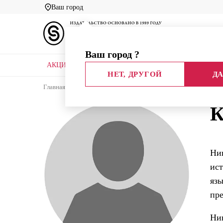
Ваш город
Ваш город
?
АКЦИИ
НОВЫЕ КНИГИ
БИБЛИОТЕКИ
НЕТ, ДРУГОЙ
ДА
Главная
Каталог
Авторы
Карамзин Николай
К
Ник
ист
язы
пре
Ник