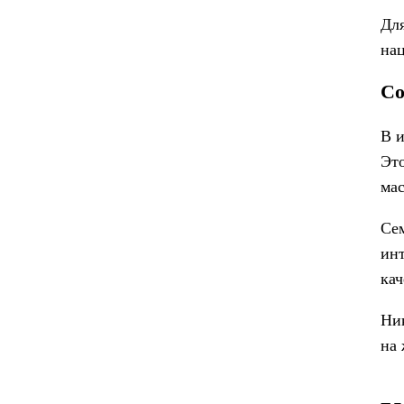
Для
нац
Со
В и
Это
мас
Се
инт
кач
Ник
на 