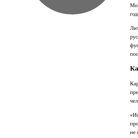
Мос
год
Лит
рус
фун
пос
Ка
Кар
пр
чел
«И
про
не 