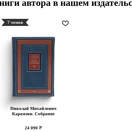
ниги автора в нашем издатель
7 томов
Николай Михайлович
Карамзин. Собрание
сочинений в 7 томах
24 090