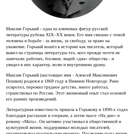
Максим Горький - одна из ключевых фигур русской
литературы рубежа XIX–XX веков. Его имя связано с темой
человека в борьбе - за жизнь, за свободу, за право на
уважение. Горький вошёл в историю как писатель, который
вывел на страницы литературы тех, кого прежде почти не
замечали: рабочих, босяков, людей «дна» общества - и
увидел в них характер, волю и внутреннюю драму.
Максим Горький (настоящее имя - Алексей Максимович
Пешков) родился в 1868 году в Нижнем Новгороде. Рано
осиротел, пережил трудное детство, много работал,
странствовал по России. Этот жизненный опыт стал основой
его ранних произведений.
Литературная известность пришла к Горькому в 1890-х годах
благодаря рассказам и очеркам, а затем пьесе «На дне» и
роману «Мать». Он активно участвовал в общественной и
культурной жизни, поддерживал молодых писателей,
организовывал издательские проекты. Последние годы жизни