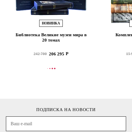
НОВИНКА
Библиотека Великие музеи мира в
Комплек
20 томах
206 295
242 700
15 
В КОРЗИНУ
В
ПОДПИСКА НА НОВОСТИ