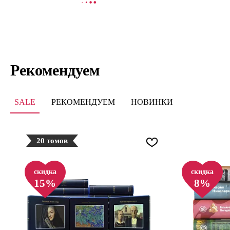
СООБЩИТЬ О ПОСТУПЛЕНИИ
В
Рекомендуем
SALE
РЕКОМЕНДУЕМ
НОВИНКИ
20 томов
скидка
скидка
15%
8%