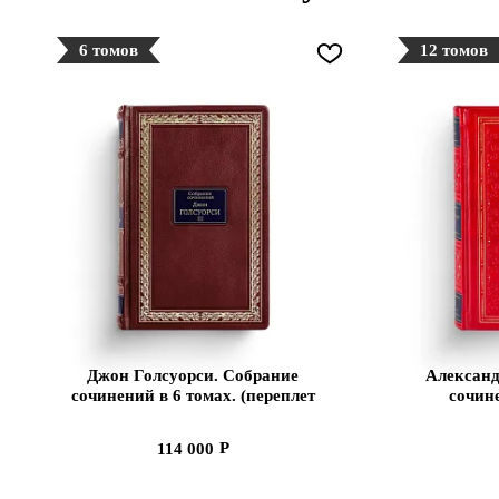
6 томов
12 томов
Джон Голсуорси. Собрание
Александ
сочинений в 6 томах. (переплет
сочин
книг изготовлен вручную из
натуральной кожи высшего
114 000
качества)