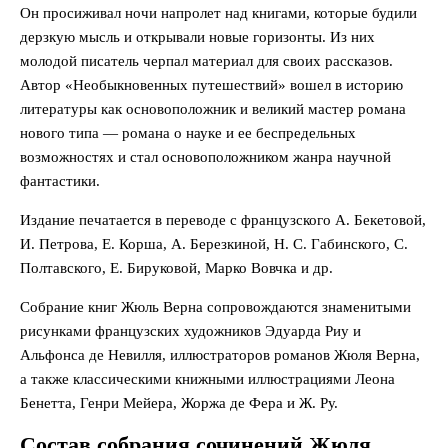
Он просиживал ночи напролет над книгами, которые будили
дерзкую мысль и открывали новые горизонты. Из них
молодой писатель черпал материал для своих рассказов.
Автор «Необыкновенных путешествий» вошел в историю
литературы как основоположник и великий мастер романа
нового типа — романа о науке и ее беспредельных
возможностях и стал основоположником жанра научной
фантастики.
Издание печатается в переводе с французского А. Бекетовой,
И. Петрова, Е. Корша, А. Березкиной, Н. С. Габинского, С.
Полтавского, Е. Бируковой, Марко Вовчка и др.
Собрание книг Жюль Верна сопровождаются знаменитыми
рисунками французских художников Эдуарда Риу и
Альфонса де Невилля, иллюстраторов романов Жюля Верна,
а также классическими книжными иллюстрациями Леона
Бенетта, Генри Мейера, Жоржа де Фера и Ж. Ру.
Состав собрания сочинений Жюля