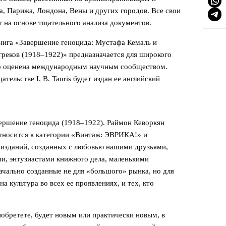
, Парижа, Лондона, Вены и других городов. Все свои
 на основе тщательного анализа документов.
нига «Завершение геноцида: Мустафа Кемаль и
реков (1918–1922)» предназначается для широкого
ко оценена международным научным сообществом.
тельстве I. B. Tauris будет издан ее английский
ершение геноцида (1918–1922). Раймон Кеворкян
относится к категории «Винтаж: ЭВРИКА!» и
 изданий, созданных с любовью нашими друзьями,
ми, энтузиастами книжного дела, маленькими
начально созданные не для «большого» рынка, но для
а культура во всех ее проявлениях, и тех, кто
обретете, будет новым или практически новым, в