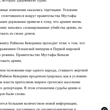
 которых удерживали турки.
ивные изменения оказались тщетными. Усиление
, сплотившихся вокруг правительства Мустафы
ыми державами привели к тому, что армяне вновь
ения: начались спланированные убийства армян, по
ежать из своих домов.
книгу Раймона Кеворкяна проходит тезис о том, что
поражением Османской империи в Первой мировой
о режима. Правительство Мустафы Кемаля
тожать армян.
елом положении еще одного народа, ставшего жертвой
. Раймон Кеворкян продемонстрировал, как в условиях
е власти притесняли мирное греческое население
го депортации. В этом отношении судьбы армян и
дов были схожи.
ается большим количеством новой информации,
точников, рассеянных по архивохранилищам и