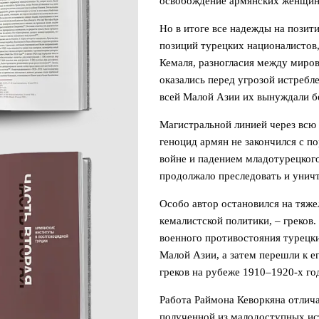
освобождение армянских женщин,
Но в итоге все надежды на позит
позиций турецких националистов
Кемаля, разногласия между миров
оказались перед угрозой истребл
всей Малой Азии их вынуждали б
Магистральной линией через всю 
геноцид армян не закончился с 
войне и падением младотурецког
продолжало преследовать и унич
Особо автор остановился на тяж
кемалистской политики, – греков
военного противостояния турецки
Малой Азии, а затем перешли к е
греков на рубеже 1910–1920-х го
Работа Раймона Кеворкяна отлич
полученной из малодоступных ис