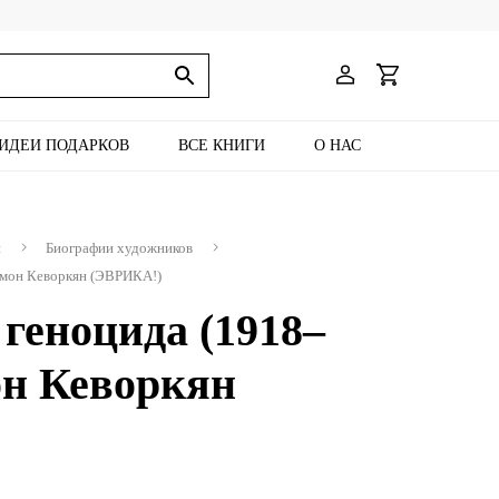
ИДЕИ ПОДАРКОВ
ВСЕ КНИГИ
О НАС
и
Биографии художников
ймон Кеворкян (ЭВРИКА!)
геноцида (1918–
он Кеворкян