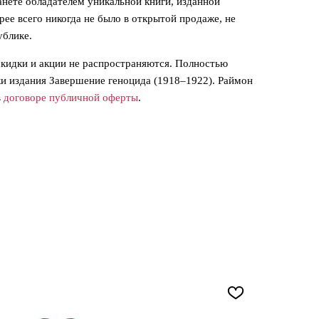
нете обладателем уникальной книги, изданной
ее всего никогда не было в открытой продаже, не
ублике.
кидки и акции не распространяются. Полностью
ки издания Завершение геноцида (1918–1922). Раймон
в
договоре публичной оферты
.
3 то