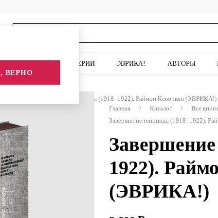
ИСКУССТВО
СЕРИИ
ЭВРИКА!
АВТОРЫ
, ВЕРНО
жников
Завершение геноцида (1918–1922). Раймон Кеворкян (ЭВРИКА!)
Главная
Каталог
Все книг
Завершение геноцида (1918–1922). Ра
Завершение 
1922). Райм
(ЭВРИКА!)