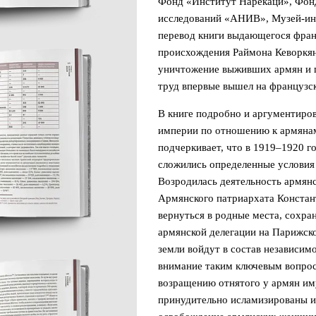
Фонд «Институт Нарекаци», Фонд
исследований «АНИВ», Музей-инс
перевод книги выдающегося фран
происхождения Раймона Кеворкян
уничтожение выживших армян и г
труд впервые вышел на французск
В книге подробно и аргументиро
империи по отношению к армянам
подчеркивает, что в 1919–1920 г
сложились определенные условия
Возродилась деятельность армян
Армянского патриархата Констан
вернуться в родные места, сохра
армянской делегации на Парижско
земли войдут в состав независим
внимание таким ключевым вопрос
возращению отнятого у армян им
принудительно исламизированы и