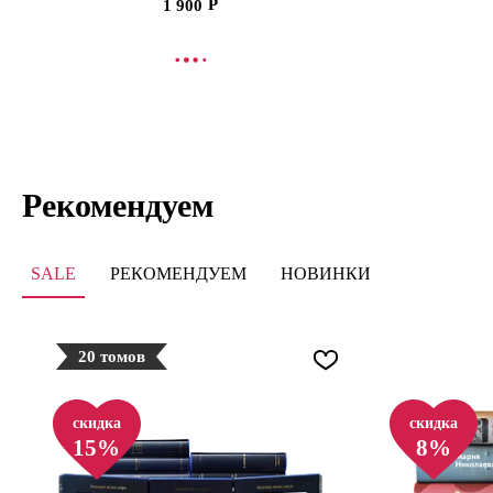
1 900
В КОРЗИНУ
В
Рекомендуем
SALE
РЕКОМЕНДУЕМ
НОВИНКИ
20 томов
скидка
скидка
15%
8%