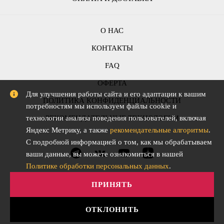
О НАС
КОНТАКТЫ
FAQ
ОФЕРТА
Для улучшения работы сайта и его адаптации к вашим
ПОЛИТИКА КОНФИДЕНЦИАЛЬНОСТИ
потребностям мы используем файлы cookie и
РЕКОМЕНДАТЕЛЬНЫЕ ТЕХНОЛОГИИ
технологии анализа поведения пользователей, включая
Яндекс Метрику, а также
рекомендательные алгоритмы
.
С подробной информацией о том, как мы обрабатываем
ваши данные, вы можете ознакомиться в нашей
Политике обработки персональных данных
.
ПРИНЯТЬ
ОТКЛОНИТЬ
АО "СЛОВО" © Все права защищены. 2015-2026