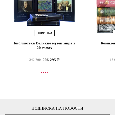
НОВИНКА
Библиотека Великие музеи мира в
Комплек
20 томах
206 295
242 700
15 
В КОРЗИНУ
В
ПОДПИСКА НА НОВОСТИ