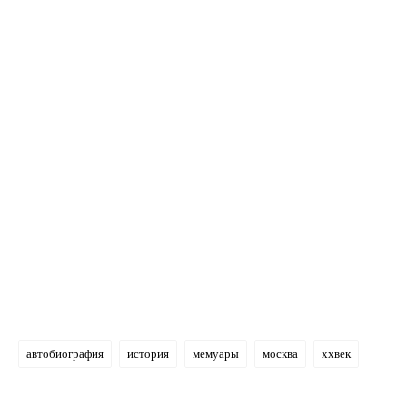
автобиография
история
мемуары
москва
ххвек