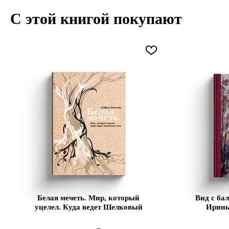
С этой книгой покупают
Белая мечеть. Мир, который
Вид с ба
уцелел. Куда ведет Шелковый
Ирины
путь