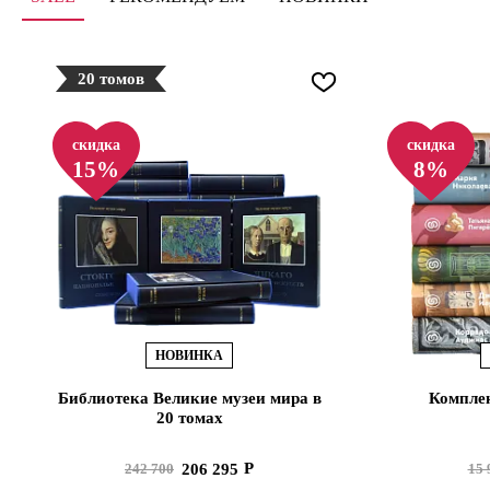
20 томов
скидка
скидка
15%
8%
НОВИНКА
Библиотека Великие музеи мира в
Комплек
20 томах
206 295
242 700
15 