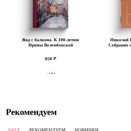
Вид с балкона. К 100-летию
Николай В
Ирины Велембовской
Собрание 
850
В КОРЗИНУ
В
Рекомендуем
SALE
РЕКОМЕНДУЕМ
НОВИНКИ