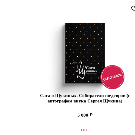
Сага о Щукиных. Собиратели шедевров (с
автографом внука Сергея Щукина)
5 000
В КОРЗИНУ