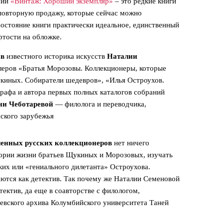
рии
«Винтаж: Хороший экземпляр»
– это редкие книги
 повторную продажу, которые сейчас можно
остояние книги практически идеальное, единственный
ртости на обложке.
ив
известного историка искусств
Наталии
ллеров «Братья Морозовы. Коллекционеры, которые
укиных. Собиратели шедевров», «Илья Остроухов.
графа и автора первых полных каталогов собраний
ни Чеботаревой
— филолога и переводчика,
ского зарубежья
ленных русских коллекционеров
нет ничего
тории жизни братьев Щукиных и Морозовых, изучать
их или «гениального дилетанта» Остроухова.
ются как детектив. Так почему же Наталии Семеновой
тектив, да еще в соавторстве c филологом,
евского архива Колумбийского университета Таней