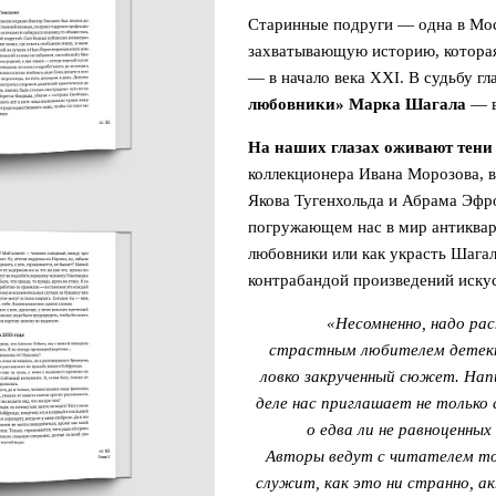
Старинные подруги — одна в Мос
захватывающую историю, которая 
— в начало века XXI. В судьбу г
любовники» Марка Шагала
— в
На наших глазах оживают тен
коллекционера Ивана Морозова, в
Якова Тугенхольда и Абрама Эфро
погружающем нас в мир антикваро
любовники или как украсть Шагал
контрабандой произведений искус
«Несомненно, надо ра
страстным любителем детект
ловко закрученный сюжет. Нап
деле нас приглашает не только 
о едва ли не равноценных
Авторы ведут с читателем то
служит, как это ни странно, 