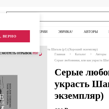
ИСКУССТВО
СЕРИИ
ЭВРИКА!
АВТОРЫ
, ВЕРНО
Серые любовники, или как украсть Шагала (р1) (Хороший экземпляр)
СМОТРЕТЬ ОТРЫВОК
PDF
Главная
Каталог
Авторы
Серые любовники, или как украсть Шаг
Серые любо
украсть Шаг
экземпляр)