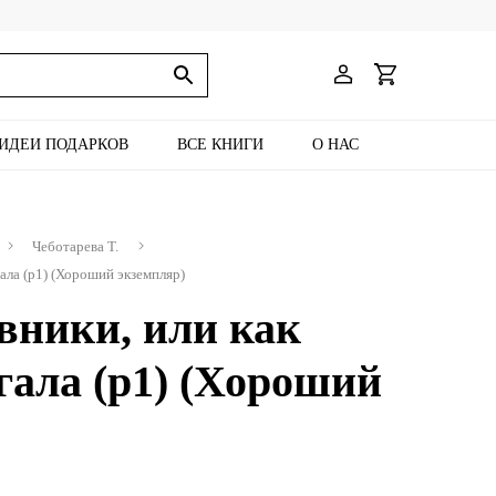
ИДЕИ ПОДАРКОВ
ВСЕ КНИГИ
О НАС
Чеботарева Т.
ала (р1) (Хороший экземпляр)
вники, или как
ала (р1) (Хороший