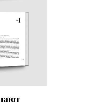
упают