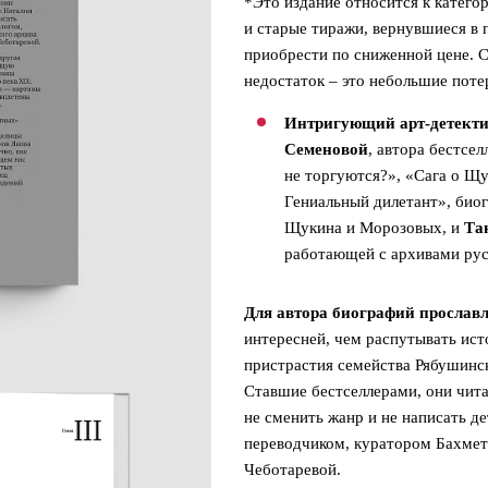
*Это издание относится к катего
и старые тиражи, вернувшиеся в
приобрести по сниженной цене. С
недостаток – это небольшие поте
Интригующий арт-детект
Семеновой
, автора бестсе
не торгуются?», «Сага о Щ
Гениальный дилетант», био
Щукина и Морозовых, и
Та
работающей с архивами рус
Для автора биографий прослав
интересней, чем распутывать ис
пристрастия семейства Рябушинск
Ставшие бестселлерами, они чита
не сменить жанр и не написать де
переводчиком, куратором Бахмет
Чеботаревой.