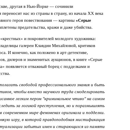
кве, другая в Нью-Йорке — сочинили
переносит нас из страны в страну, из начала ХХ века
лавного героя повествования — картины
«Серые
плетены предательства, кражи и даже убийства.
и
«крестных» и покровителей молодого художника:
ладелицы галереи Клавдии Михайловой, критиков
са. И конечно, как положено в арт-детективе,
в, дилеров и знаменитых аукционов, в книге «Серые
а» появляется отважный борец с подделками и
ства.
сполагать свободой профессионального знания и быть
ивов, чтобы вместо научного труда смоделировать
исанное легким пером "криминальное чтиво" на самом
следить за логикой преступления, но и поразмышлять
 в современном мире феноменах оригинала и подделки.
нкую игру, в которой правдоподобная мистификация
актуализации забытых имен и стирающихся из памяти