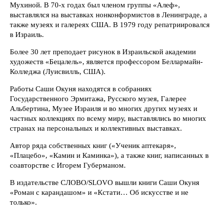
Мухиной. В 70-х годах был членом группы «Алеф»,
выставлялся на выставках нонконформистов в Ленинграде, а
также музеях и галереях США. В 1979 году репатриировался
в Израиль.
Более 30 лет преподает рисунок в Израильской академии
художеств «Бецалель», является профессором Беллармайн-
Колледжа (Луисвилль, США).
Работы Саши Окуня находятся в собраниях
Государственного Эрмитажа, Русского музея, Галерее
Альбертина, Музее Израиля и во многих других музеях и
частных коллекциях по всему миру, выставлялись во многих
странах на персональных и коллективных выставках.
Автор ряда собственных книг («Ученик аптекаря»,
«Плацебо», «Камин и Каминка»), а также книг, написанных в
соавторстве с Игорем Губерманом.
В издательстве СЛОВО/SLOVO вышли книги Саши Окуня
«Роман с карандашом» и «Кстати… Об искусстве и не
только».