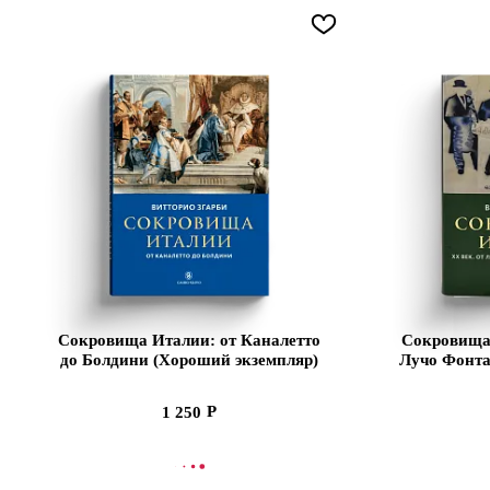
Сокровища Италии: от Каналетто
Сокровища 
до Болдини (Хороший экземпляр)
Лучо Фонта
(Хоро
1 250
СООБЩИТЬ О ПОСТУПЛЕНИИ
В