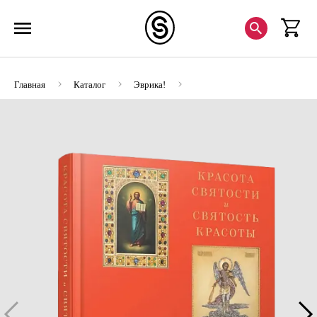
Главная
Каталог
Эврика!
Красота святости и святость красоты (ЭВРИКА!)