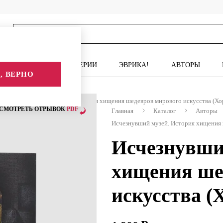
ИСКУССТВО
СЕРИИ
ЭВРИКА!
АВТОРЫ
, ВЕРНО
Исчезнувший музей. История хищения шедевров мирового искусства (Хо
СМОТРЕТЬ ОТРЫВОК
PDF
Главная
Каталог
Авторы
Исчезнувший музей. История хищения 
Исчезнувши
хищения ше
искусства (