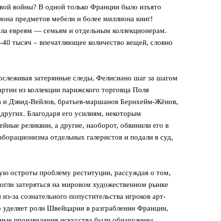
вой войны? В одной только Франции было изъято
иона предметов мебели и более миллиона книг!
ала евреям — семьям и отдельным коллекционерам.
-40 тысяч – впечатляющее количество вещей, словно
ослеживая затерянные следы, Фелисиано шаг за шагом
ртин из коллекции парижского торговца Поля
в и Дэвид-Вейлов, братьев-маршанов Бернхейм-Жёнов,
других. Благодаря его усилиям, некоторым
йные реликвии, а другие, наоборот, обвинили его в
лаборационизма отдельных галеристов и подали в суд,
ю остроты проблему реституции, рассуждая о том,
могли затеряться на мировом художественном рынке
и из-за сознательного попустительства игроков арт-
р уделяет роли Швейцарии в разграблении Франции,
нные произведения искусства были обнаружены