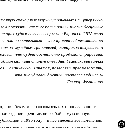
танную судьбу некоторых утраченных или утерянных
зом показать, как уже после войны многие бесценные
осторах художественных рынков Европы и США из-за
го или сознательного — или просто небрежности со
 домов, музейных хранителей, историков искусства и
полагал, что будет достаточно продемонстрировать
и общая картина станет очевидна. Реакция, вызванная
опе и Соединенных Штатах, позволяет предположить,
что мне удалось достичь поставленной цели»
Гектор Фелисиано
м, английском и испанском языках и попала в шорт-
нное издание представляет собой самую полную
убликации в 1995 году – в нее внесены все изменения,
иканскому и французскому изданиям, а также более