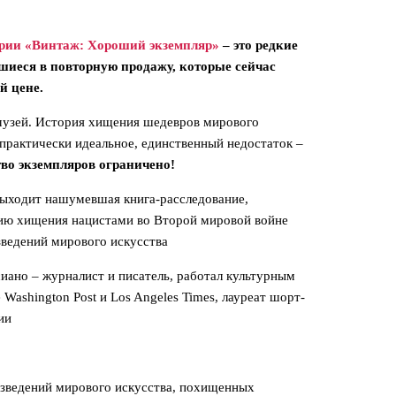
рии «Винтаж: Хороший экземпляр»
– это редкие
шиеся в повторную продажу, которые сейчас
й цене.
музей. История хищения шедевров мирового
практически идеальное, единственный недостаток –
во экземпляров ограничено!
выходит нашумевшая книга-расследование,
ию хищения нацистами во Второй мировой войне
зведений мирового искусства
иано – журналист и писатель, работал культурным
Washington Post ‎‎и Los Angeles ‎‎Times‎‎, лауреат шорт-
ии
изведений мирового искусства, похищенных