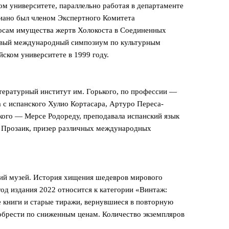
ком университете, параллельно работая в департаменте
елисиано был членом Экспертного Комитета
осам имущества жертв Холокоста в Соединенных
ервый международный симпозиум по культурным
ком университете в 1999 году. ‎
тературный институт им. Горького, по профессии —
 с испанского Хулио Кортасара, Артуро Переса-
ского — Мерсе Родореду, преподавала испанский язык
 Прозаик, призер различных международных
й музей. История хищения шедевров мирового
год издания 2022 относится к категории «Винтаж:
 книги и старые тиражи, вернувшиеся в повторную
обрести по сниженным ценам. Количество экземпляров