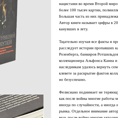
нацистами во время Второй миро
более 100 тысяч картин, полмилл
Большая часть из них принадлеж
Автор книги называет цифры в 20
канувших в лету.
Тщательно изучая все факты и пр
расследует истории пропавших ка
Розенберга, банкиров Ротшильдо
коллекционера Альфонса Канна и 
наследникам удалось вернуть семе
клевете за раскрытие фактов кол
но безуспешно.
Фелисиано поднимает не теряющу
как после войны многие работы 
иногда по случайности, а иногда 
рынка. Отдельное внимание авто
ведь после войны многие украде