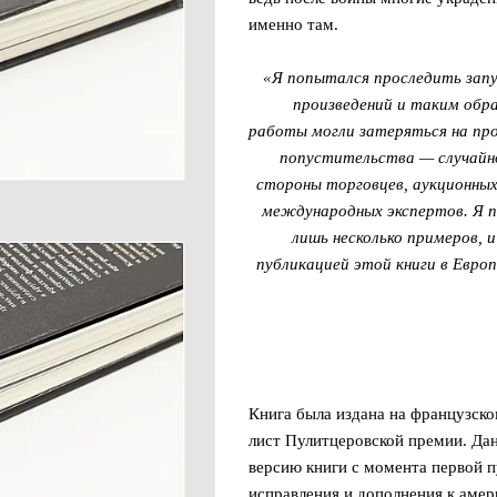
именно там.
«Я попытался проследить запу
произведений и таким обра
работы могли затеряться на пр
попустительства — случайно
стороны торговцев, аукционных
международных экспертов. Я 
лишь несколько примеров, 
публикацией этой книги в Евр
Книга была издана на французско
лист Пулитцеровской премии. Да
версию книги с момента первой п
исправления и дополнения к амер