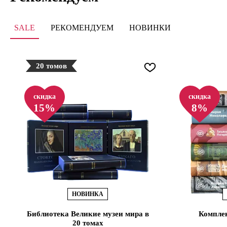
SALE
РЕКОМЕНДУЕМ
НОВИНКИ
20 томов
скидка
скидка
15%
8%
НОВИНКА
Библиотека Великие музеи мира в
Комплек
20 томах