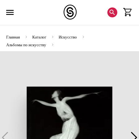
Главная
Каталог
Искусство
Альбомы по искусству
Георгий Петрусов. Большой балет (!ЭВРИКА)