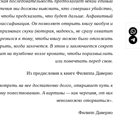
еская последовательность предполагает некий единый
чтения мы должны выяснить, кто совершил убийство,
, чтобы предсказать, что будет дальше. Алфавитный
классификация. Он позволяет открыть книгу наобум и
признаках скуки (которая, надеюсь, не сразу охватит
тремился к тому, чтобы книгу можно было отложить
крыть, когда захочется. В этом и заключается секрет
ржат на тумбочке возле кровати, чтобы поразмыслить
или помечтать перед сном.
Из предисловия к книге Филиппа Даверио
мотреть на нее достаточно долго, открывает путь к
ому повествованию. А картины — как черешня, от них
невозможно оторваться».
Филипп Даверио