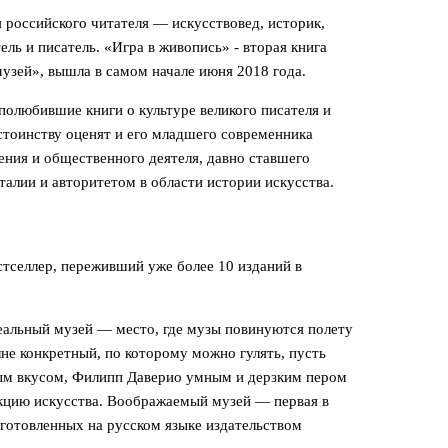
российского читателя — искусствовед, историк,
тель и писатель. «Игра в живопись» - вторая книга
узей», вышла в самом начале июня 2018 года.
 полюбившие книги о культуре великого писателя и
стоинству оценят и его младшего современника
ения и общественного деятеля, давно ставшего
талии и авторитетом в области истории искусства.
селлер, переживший уже более 10 изданий в
еальный музей — место, где музы повинуются полету
не конкретный, по которому можно гулять, пусть
ым вкусом, Филипп Даверио умным и дерзким пером
кцию искусства. Воображаемый музей — первая в
готовленных на русском языке издательством