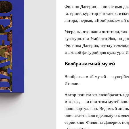
Филипп Даверио — новое имя для 
галерист, куратор выставок, изда
автора, первая, «Воображаемый м
Уверены, что наши читатели, так
культуролога Умберто Эко, по до
Филиппа Даверио, звезду телевид
знаковой фигурой для культуры И
Воображаемый музей
Воображаемый музей — супербест
Италии.
Автор попытался «вообразить ид
мысли», — и при этом музей впол
лишь виртуально. Ведомый личн
описывает свою идеальную колле
серии книг Филиппа Даверио, под