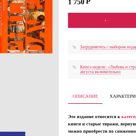
1 750
СООБЩИТЬ О ПОСТУПЛ
Затрудняетесь с выбором по
Книга недели: «Любовь и стра
августа включительно
ОПИСАНИЕ
ХАРАКТЕР
Это издание относится к
катего
книги и старые тиражи, вернув
можно приобрести по сниженно