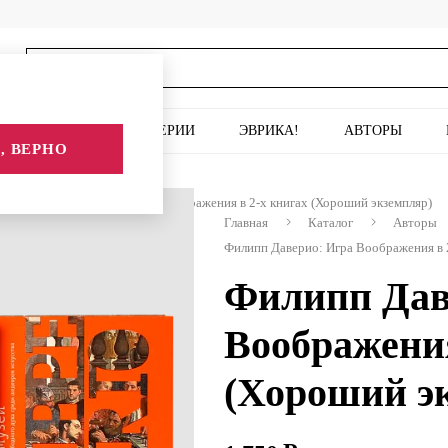
ИСКУССТВО
СЕРИИ
ЭВРИКА!
АВТОРЫ
, ВЕРНО
Филипп Даверио: Игра Воображения в 2-х книгах (Хороший экземпляр)
Главная
Каталог
Авторы
Филипп Даверио: Игра Воображения в 
Филипп Дав
Воображения
(Хороший э