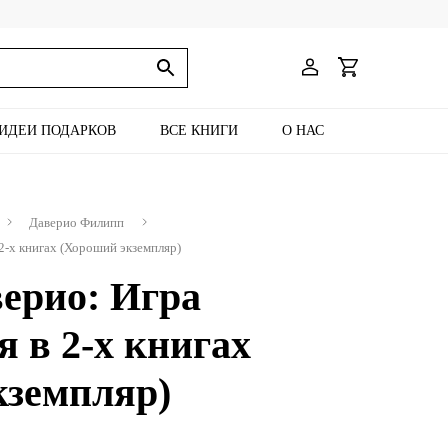
ИДЕИ ПОДАРКОВ
ВСЕ КНИГИ
О НАС
Даверио Филипп
2-х книгах (Хороший экземпляр)
ерио: Игра
 в 2-х книгах
кземпляр)