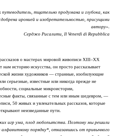
к путеводитель, тщательно продумана и глубока, как
 сдобрена иронией и изобретательностью, присущими
автору».
Серджо Рисалити, Il Venerdì di Repubblica
рассказов о мастерах мировой живописи XIII–XX
ет нам историю искусства, он просто рассказывает
ческой жизни художников — странные, изобилующие
ли серьезные, известные или никогда прежде не
обности, социальные микроистории,
есные факты, связанные с тем или иным шедевром, —
писи, 50 живых и увлекательных рассказов, которые
открывают неизведанные пути.
ких игр ума, плод любопытства. Поэтому мы решили
у алфавитному порядку*, отказавшись от привычного