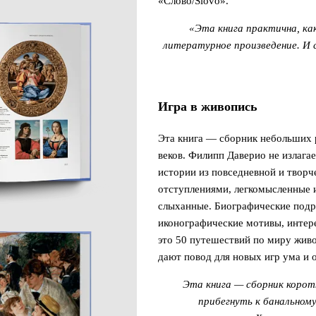
«Слово/Slovo».
«Эта книга практична, ка
литературное произведение. И
Игра в живопись
Эта книга — сборник небольших 
веков. Филипп Даверио не излага
истории из повседневной и твор
отступлениями, легкомысленные и
слыханные. Биографические подр
иконографические мотивы, интер
это 50 путешествий по миру живо
дают повод для новых игр ума и 
Эта книга — сборник корот
прибегнуть к банальном