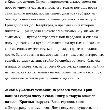
в Красную армию. Спустя непродолжительное время он
просто ушел из части, и спасла его только помощь врача
санитарного поезда, поставившего диагноз «туберкулез»,
благодаря чему писатель получил двухмесячный отпуск.
Грин добрался до Петербурга, о пребывании в котором
пишет: «…Три недели я ночевал у знакомых и у знакомых
знакомых, — путем сострадательной передачи. Я спал на
полу и диванах, на кухонной плите и на пустых ящиках, на
составленных вместе стульях и однажды даже на гладильной
доске. За это время я насмотрелся на множество интересных
вещей, во славу жизни, стойко бьющейся за тепло, близких
и пищу. Я видел, как печь топят буфетом, как кипятят чайник
на лампе, как жарят конину на кокосовом масле и как воруют
деревянные балки из разрушенных зданий…»
Живя в ужасных условиях, переболев тифом, Грин
написал самую чистую свою книгу, которую вначале
назвал «Красные паруса».
Впоследствии, живя
в Петрограде, в знаменитом Доме искусств, существенно