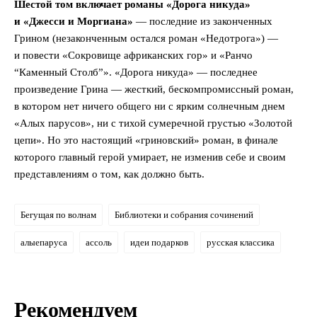
Шестой том включает романы «Дорога никуда»
и «Джесси и Моргиана»
— последние из законченных
Грином (незаконченным остался роман «Недотрога») —
и повести «Сокровище африканских гор» и «Ранчо
“Каменный Столб”». «Дорога никуда» — последнее
произведение Грина — жесткий, бескомпромиссный роман,
в котором нет ничего общего ни с ярким солнечным днем
«Алых парусов», ни с тихой сумеречной грустью «Золотой
цепи». Но это настоящий «гриновский» роман, в финале
которого главный герой умирает, не изменив себе и своим
представлениям о том, как должно быть.
Бегущая по волнам
Библиотеки и собрания сочинений
алыепаруса
ассоль
идеи подарков
русская классика
Рекомендуем