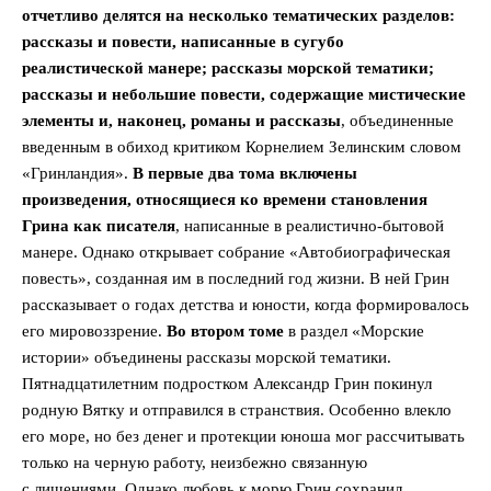
отчетливо делятся на несколько тематических разделов:
рассказы и повести, написанные в сугубо
реалистической манере; рассказы морской тематики;
рассказы и небольшие повести, содержащие мистические
элементы и, наконец, романы и рассказы
, объединенные
введенным в обиход критиком Корнелием Зелинским словом
«Гринландия».
В первые два тома включены
произведения, относящиеся ко времени становления
Грина как писателя
, написанные в реалистично-бытовой
манере. Однако открывает собрание «Автобиографическая
повесть», созданная им в последний год жизни. В ней Грин
рассказывает о годах детства и юности, когда формировалось
его мировоззрение.
Во втором томе
в раздел «Морские
истории» объединены рассказы морской тематики.
Пятнадцатилетним подростком Александр Грин покинул
родную Вятку и отправился в странствия. Особенно влекло
его море, но без денег и протекции юноша мог рассчитывать
только на черную работу, неизбежно связанную
с лишениями. Однако любовь к морю Грин сохранил