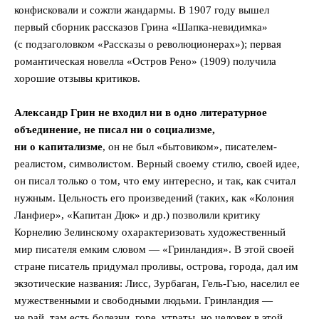
конфисковали и сожгли жандармы. В 1907 году вышел
первый сборник рассказов Грина «Шапка-невидимка»
(с подзаголовком «Рассказы о революционерах»); первая
романтическая новелла «Остров Рено» (1909) получила
хорошие отзывы критиков.
Александр Грин не входил ни в одно литературное
объединение, не писал ни о социализме,
ни о капитализме
, он не был «бытовиком», писателем-
реалистом, символистом. Верный своему стилю, своей идее,
он писал только о том, что ему интересно, и так, как считал
нужным. Цельность его произведений (таких, как «Колония
Ланфиер», «Капитан Дюк» и др.) позволили критику
Корнелию Зелинскому охарактеризовать художественный
мир писателя емким словом — «Гринландия». В этой своей
стране писатель придумал проливы, острова, города, дал им
экзотические названия: Лисс, Зурбаган, Гель-Гью, населил ее
мужественными и свободными людьми. Гринландия —
не рай, там есть болезни, горе, утраты, но человек в этой