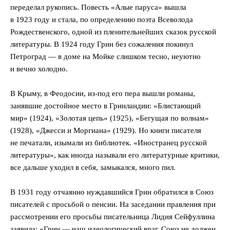
переделал рукопись. Повесть «Алые паруса» вышла
в 1923 году и стала, по определению поэта Всеволода
Рождественского, одной из пленительнейших сказок русской
литературы. В 1924 году Грин без сожаления покинул
Петроград — в доме на Мойке слишком тесно, неуютно
и вечно холодно.
В Крыму, в Феодосии, из-под его пера вышли романы,
занявшие достойное место в Гринландии: «Блистающий
мир» (1924), «Золотая цепь» (1925), «Бегущая по волнам»
(1928), «Джесси и Моргиана» (1929). Но книги писателя
не печатали, изымали из библиотек. «Иностранец русской
литературы», как иногда называли его литературные критики,
все дальше уходил в себя, замыкался, много пил.
В 1931 году отчаянно нуждавшийся Грин обратился в Союз
писателей с просьбой о пенсии. На заседании правления при
рассмотрении его просьбы писательница Лидия Сейфуллина
заявила: «Грин — наш идеологический враг. Союз не должен