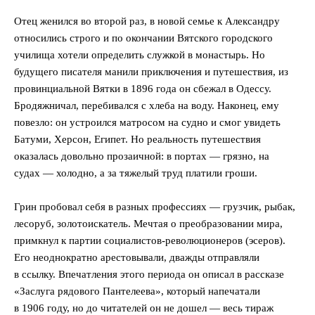
Отец женился во второй раз, в новой семье к Александру
относились строго и по окончании Вятского городского
училища хотели определить служкой в монастырь. Но
будущего писателя манили приключения и путешествия, из
провинциальной Вятки в 1896 года он сбежал в Одессу.
Бродяжничал, перебивался с хлеба на воду. Наконец, ему
повезло: он устроился матросом на судно и смог увидеть
Батуми, Херсон, Египет. Но реальность путешествия
оказалась довольно прозаичной: в портах — грязно, на
судах — холодно, а за тяжелый труд платили гроши.
Грин пробовал себя в разных профессиях — грузчик, рыбак,
лесоруб, золотоискатель. Мечтая о преобразовании мира,
примкнул к партии социалистов-революционеров (эсеров).
Его неоднократно арестовывали, дважды отправляли
в ссылку. Впечатления этого периода он описал в рассказе
«Заслуга рядового Пантелеева», который напечатали
в 1906 году, но до читателей он не дошел — весь тираж