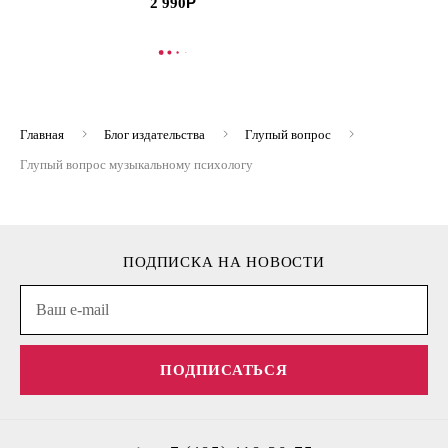
2 990
В КОРЗИНУ
В
Главная
Блог издательства
Глупый вопрос
Глупый вопрос музыкальному психологу
ПОДПИСКА НА НОВОСТИ
ПОДПИСАТЬСЯ