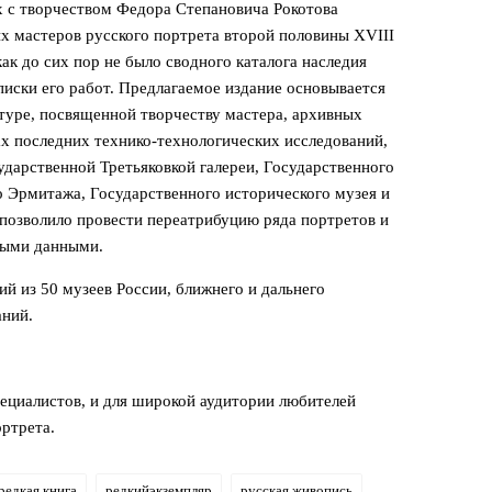
х с творчеством Федора Степановича Рокотова
их мастеров русского портрета второй половины XVIII
 как до сих пор не было сводного каталога наследия
иски его работ. Предлагаемое издание основывается
туре, посвященной творчеству мастера, архивных
тах последних технико-технологических исследований,
дарственной Третьяковкой галереи, Государственного
о Эрмитажа, Государственного исторического музея и
позволило провести переатрибуцию ряда портретов и
овыми данными.
ий из 50 музеев России, ближнего и дальнего
аний.
пециалистов, и для широкой аудитории любителей
ортрета.
редкая книга
редкийэкземпляр
русская живопись