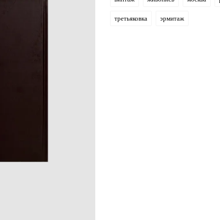
третьяковка
эрмитаж