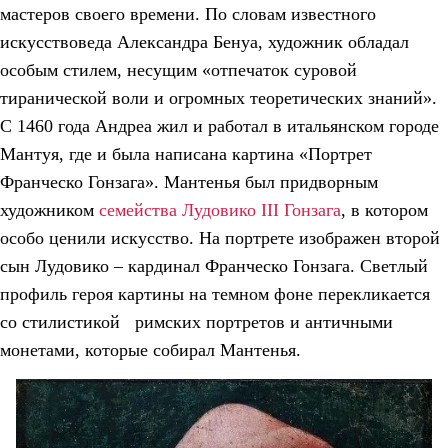
мастеров своего времени. По словам известного
искусствоведа Александра Бенуа, художник обладал
особым стилем, несущим «отпечаток суровой
тиранической воли и огромных теоретических знаний».
С 1460 года Андреа жил и работал в итальянском городе
Мантуя, где и была написана картина «Портрет
Франческо Гонзага». Мантенья был придворным
художником
семейства Лудовико III Гонзага
, в котором
особо ценили искусство. На портрете изображен второй
сын Лудовико – кардинал Франческо Гонзага. Светлый
профиль героя картины на темном фоне перекликается
со стилистикой римских портретов и античными
монетами, которые собирал Мантенья.