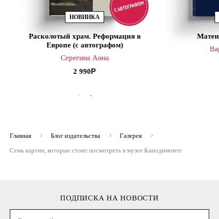
НОВИНКА
Расколотый храм. Реформация в
Матен
Европе (с автографом)
Ва
Серегина Анна
2 990
В КОРЗИНУ
В
Главная
Блог издательства
Галерея
Семь картин, которые стоит посмотреть в музее Каподимонте
ПОДПИСКА НА НОВОСТИ