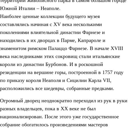
территории живописного парка в самом большом городе
Южной Италии – Неаполе.
Наиболее ценные коллекции будущего музея
составлялись начиная с XV века несколькими
поколениями влиятельной династии Фарнезе и
находились в их дворцах в Парме, Капрароле и
знаменитом римском Палаццо Фарнезе. В начале XVIII
века наследниками этих сокровищ стали итальянские
короли из династии Бурбонов. И в роскошной
резиденции на вершине горы, построенной в 1757 году
по приказу короля Неаполя и Сицилии Карла VII,
расположились все шедевры, собранные предками.
Огромный дворец неоднократно переходил из рук в руки
разных владельцев, пока в ХХ веке не был
национализирован. После этого уже государственное
собрание обогатилось произведениями мастеров