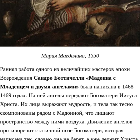
Мария Магдалина, 1550
Ранняя работа одного из величайших мастеров эпохи
Возрождения
Сандро Боттичелли «Мадонна с
Младенцем и двумя ангелами»
была написана в 1468–
1469 годах. На ней ангелы передают Богоматери Иисуса
Христа. Их лица выражают мудрость, и тела так тесно
скомпонованы рядом с Мадонной, что лишают
пространство между ними воздуха. Движение ангелов
противоречит статичной позе Богоматери, которая
написана так, словно она не берет, а уже держит Христа.