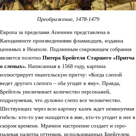
Преображение, 1478-1479
Европа за пределами Апеннин представлена в
Каподимонте произведениями фламандцев, издавна
ценимых в Неаполе. Подлинным сокровищем собрания
является полотно
Питера Брейгеля Старшего «Притча
о слепых».
Написанная в 1568 году, картина
иллюстрирует евангельскую притчу: «Когда слепой
ведет другого слепого – оба угодят в яму». Правда,
Брейгель увеличивает количество персонажей,
подразумевая, что духовно слепо все человечество.
Шествующих через всю картину калек ждет неминуемая
гибель: кто-то уже находится в яме, кто-то угодит в нее в
скором времени. Мрачное настроение создает и серо-
палевая палитра оттенков, использованных Брейгелем.